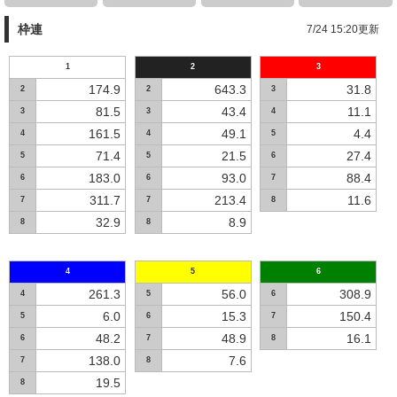
枠連
7/24 15:20更新
1
2
3
174.9
643.3
31.8
2
2
3
81.5
43.4
11.1
3
3
4
161.5
49.1
4.4
4
4
5
71.4
21.5
27.4
5
5
6
183.0
93.0
88.4
6
6
7
311.7
213.4
11.6
7
7
8
32.9
8.9
8
8
4
5
6
261.3
56.0
308.9
4
5
6
6.0
15.3
150.4
5
6
7
48.2
48.9
16.1
6
7
8
138.0
7.6
7
8
19.5
8