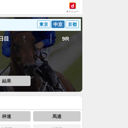
dメニュー
東京
中京
京都
1日目
9R
結果
枠連
馬連