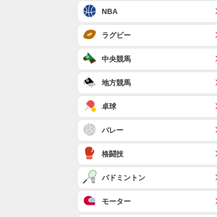
NBA
ラグビー
中央競馬
地方競馬
卓球
バレー
格闘技
バドミントン
モーター