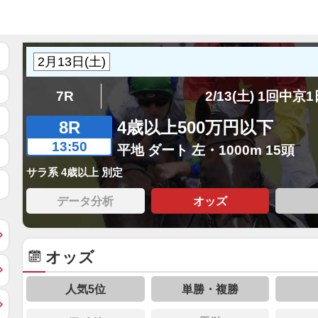
7R
2/13(土) 1回中京
8R
4歳以上500万円以下
13:50
平地 ダート 左・1000m 15頭
サラ系 4歳以上 別定
データ分析
オッズ
オッズ
人気5位
単勝・複勝