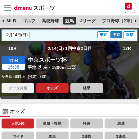
dメニュー
球
MLB
ゴルフ
高校野球
競馬
Jリーグ
プロ野球（2軍）
東京
中京
京都
10R
2/14(日) 1回中京2日目
12R
中京スポーツ杯
11R
15:35
平地 芝 左・1800m 11頭
サラ系 4歳以上 ［指定］別定
データ分析
オッズ
結果
オッズ
人気5位
単勝・複勝
枠連
馬連
ワイド
馬単
3連複
3連単