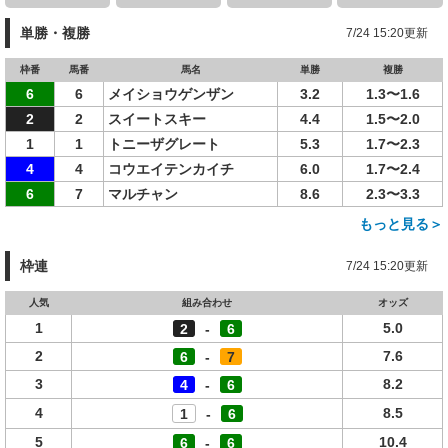
単勝・複勝
7/24 15:20更新
枠番
馬番
馬名
単勝
複勝
6
6
メイショウゲンザン
3.2
1.3〜1.6
2
2
スイートスキー
4.4
1.5〜2.0
1
1
トニーザグレート
5.3
1.7〜2.3
4
4
コウエイテンカイチ
6.0
1.7〜2.4
6
7
マルチャン
8.6
2.3〜3.3
もっと見る＞
枠連
7/24 15:20更新
人気
組み合わせ
オッズ
1
5.0
2
-
6
2
7.6
6
-
7
3
8.2
4
-
6
4
8.5
1
-
6
5
10.4
6
-
6