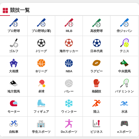
競技一覧
プロ野球
プロ野球(2軍)
MLB
高校野球
侍ジャパン
ゴルフ
Jリーグ
海外サッカー
日本代表
テニス
大相撲
Bリーグ
NBA
ラグビー
中央競馬
地方競馬
卓球
バレー
格闘技
バドミントン
モーター
フィギュア
ウィンター
陸上
水泳
自転車
学生スポーツ
Doスポーツ
ビジネス
eスポーツ