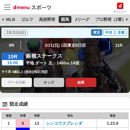
dメニュー
球
MLB
ゴルフ
高校野球
競馬
Jリーグ
プロ野球（2軍）
東京
中京
京都
9R
2/21(日) 1回東京8日目
11R
銀嶺ステークス
10R
15:00
平地 ダート 左・1400m 14頭
サラ系 4歳以上 (混合)[指定]別定
データ分析
オッズ
結果
競走成績
着順
枠番
馬番
馬名
着差
1
8
13
シンコウスプレンダ
1.23.8