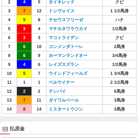
2
4
5
タイキレッド
クビ
3
7
12
トシヴォイス
1 1/2馬身
4
5
8
テセウスフリーゼ
ハナ
5
3
4
マチカネワラウカド
1/2馬身
6
3
3
マコトライデン
クビ
7
6
10
コンメンダトーレ
2馬身
8
6
9
ホーマンランドオー
3/4馬身
9
4
6
レイズスズラン
1/2馬身
10
5
7
ウインドフィールズ
1 3/4馬身
11
1
1
ベルウイナー
2 1/2馬身
12
2
2
テンパイ
6馬身
13
7
11
ダイワルベール
3馬身
14
8
14
ミスタートウジン
3馬身
払戻金