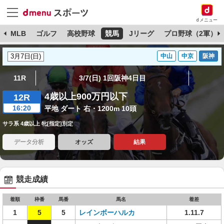
dメニュー
球
MLB
ゴルフ
高校野球
競馬
Jリーグ
プロ野球（2軍）
中山
中京
阪神
11R
3/7(日) 1回阪神4日目
4歳以上900万円以下
12R
16:20
平地 ダート 右・1200m 10頭
サラ系 4歳以上 牝[指定]別定
データ分析
オッズ
結果
競走成績
着順
枠番
馬番
馬名
着差
1
5
5
レインボーハルカ
1.11.7