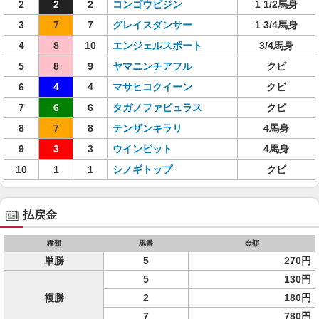
2
2
2
コンゴウビジン
1 1/2馬身
3
7
7
グレイスダンサー
1 3/4馬身
4
8
10
エンジェルスポート
3/4馬身
5
8
9
ヤマニンチアフル
クビ
6
4
4
マサヒコクイーン
クビ
7
6
6
タガノファビュラス
クビ
8
7
8
テンザンキラリ
4馬身
9
3
3
ウインピット
4馬身
10
1
1
シノギトップ
クビ
払戻金
種類
馬番
金額
単勝
5
270円
5
130円
複勝
2
180円
7
780円