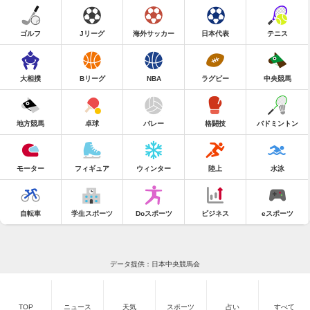
ゴルフ
Jリーグ
海外サッカー
日本代表
テニス
大相撲
Bリーグ
NBA
ラグビー
中央競馬
地方競馬
卓球
バレー
格闘技
バドミントン
モーター
フィギュア
ウィンター
陸上
水泳
自転車
学生スポーツ
Doスポーツ
ビジネス
eスポーツ
データ提供：日本中央競馬会
TOP
ニュース
天気
スポーツ
占い
すべて