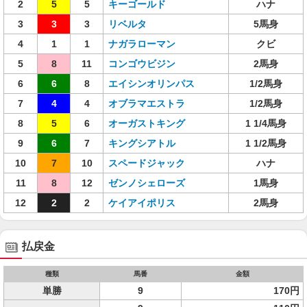
2
5
5
キーゴールド
ハナ
3
3
3
リベルタ
5馬身
4
1
1
ナガラローマン
クビ
5
8
11
コンゴウビジン
2馬身
6
6
8
エイシンオリンパス
1/2馬身
7
4
4
オブラマエストラ
1/2馬身
8
5
6
オーガストキング
1 1/4馬身
9
6
7
キングシアトル
1 1/2馬身
10
7
10
スペードジャック
ハナ
11
8
12
ゼンノシェローズ
1馬身
12
2
2
ケイアイポリス
2馬身
払戻金
種類
馬番
金額
単勝
9
170円