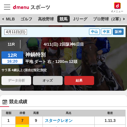
dメニュー
球
MLB
ゴルフ
高校野球
競馬
Jリーグ
プロ野球（2軍）
中山
中京
阪神
11R
4/11(日) 2回阪神6日目
神鍋特別
12R
16:20
平地 ダート 右・1200m 12頭
サラ系 4歳以上 (混合)[指定]別定
データ分析
オッズ
結果
競走成績
着順
枠番
馬番
馬名
着差
1
7
9
スタークレオン
1.11.3