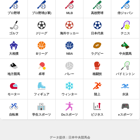
プロ野球
プロ野球(2軍)
MLB
高校野球
侍ジャパン
ゴルフ
Jリーグ
海外サッカー
日本代表
テニス
大相撲
Bリーグ
NBA
ラグビー
中央競馬
地方競馬
卓球
バレー
格闘技
バドミントン
モーター
フィギュア
ウィンター
陸上
水泳
自転車
学生スポーツ
Doスポーツ
ビジネス
eスポーツ
データ提供：日本中央競馬会