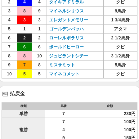
2
4
4
タイキアドミラル
クビ
3
8
9
マイネルシリウス
9馬身
4
3
3
エレガントメモリー
1 3/4馬身
5
1
1
ゴールデンバッハ
アタマ
6
2
2
ローレルポラリス
2 1/2馬身
7
6
6
ボールドヒーロー
クビ
8
8
10
ジュビラントシチー
3 1/2馬身
9
7
8
ミスサミット
5馬身
10
5
5
マイネコメット
クビ
払戻金
種類
馬番
金額
単勝
7
230円
7
100円
複勝
4
100円
9
150円