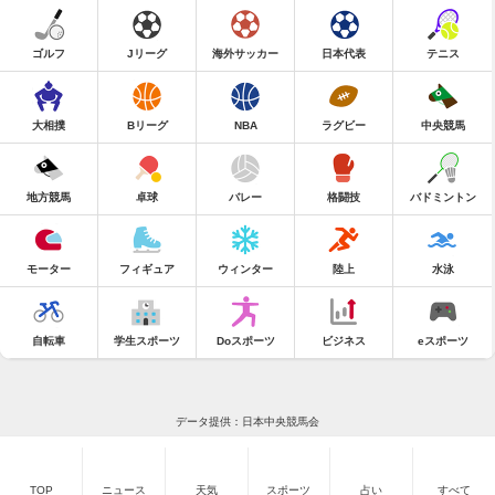
ゴルフ
Jリーグ
海外サッカー
日本代表
テニス
大相撲
Bリーグ
NBA
ラグビー
中央競馬
地方競馬
卓球
バレー
格闘技
バドミントン
モーター
フィギュア
ウィンター
陸上
水泳
自転車
学生スポーツ
Doスポーツ
ビジネス
eスポーツ
データ提供：日本中央競馬会
TOP
ニュース
天気
スポーツ
占い
すべて