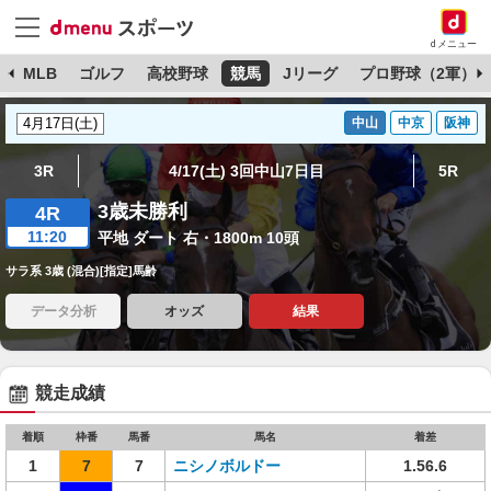
dメニュー
球
MLB
ゴルフ
高校野球
競馬
Jリーグ
プロ野球（2軍）
中山
中京
阪神
3R
4/17(土) 3回中山7日目
5R
3歳未勝利
4R
11:20
平地 ダート 右・1800m 10頭
サラ系 3歳 (混合)[指定]馬齢
データ分析
オッズ
結果
競走成績
着順
枠番
馬番
馬名
着差
1
7
7
ニシノボルドー
1.56.6