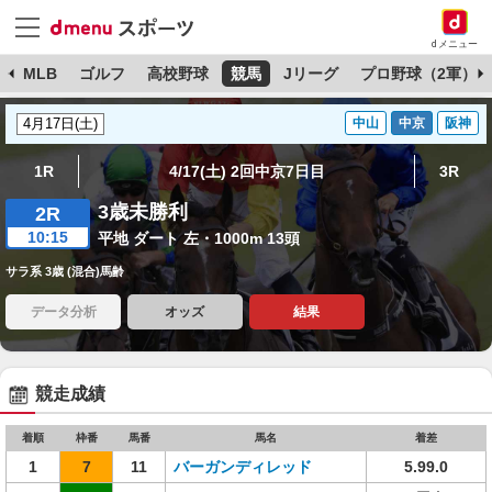
dメニュー
球
MLB
ゴルフ
高校野球
競馬
Jリーグ
プロ野球（2軍）
中山
中京
阪神
1R
4/17(土) 2回中京7日目
3R
3歳未勝利
2R
10:15
平地 ダート 左・1000m 13頭
サラ系 3歳 (混合)馬齢
データ分析
オッズ
結果
競走成績
着順
枠番
馬番
馬名
着差
1
7
11
バーガンディレッド
5.99.0