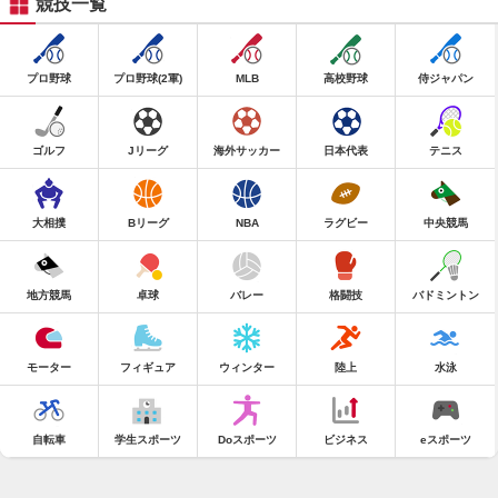
競技一覧
プロ野球
プロ野球(2軍)
MLB
高校野球
侍ジャパン
ゴルフ
Jリーグ
海外サッカー
日本代表
テニス
大相撲
Bリーグ
NBA
ラグビー
中央競馬
地方競馬
卓球
バレー
格闘技
バドミントン
モーター
フィギュア
ウィンター
陸上
水泳
自転車
学生スポーツ
Doスポーツ
ビジネス
eスポーツ