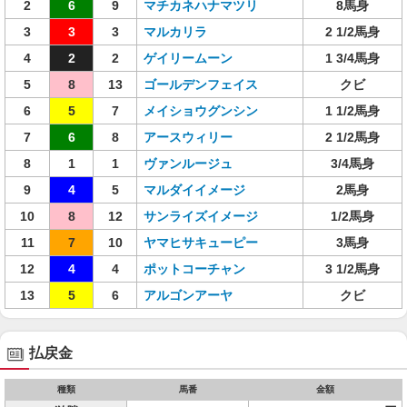
2
6
9
マチカネハナマツリ
8馬身
3
3
3
マルカリラ
2 1/2馬身
4
2
2
ゲイリームーン
1 3/4馬身
5
8
13
ゴールデンフェイス
クビ
6
5
7
メイショウグンシン
1 1/2馬身
7
6
8
アースウィリー
2 1/2馬身
8
1
1
ヴァンルージュ
3/4馬身
9
4
5
マルダイイメージ
2馬身
10
8
12
サンライズイメージ
1/2馬身
11
7
10
ヤマヒサキューピー
3馬身
12
4
4
ポットコーチャン
3 1/2馬身
13
5
6
アルゴンアーヤ
クビ
払戻金
種類
馬番
金額