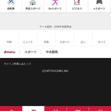
自転車
学生スポーツ
Doスポーツ
ビジネス
eスポーツ
データ提供：日本中央競馬会
TOP
ニュース
天気
スポーツ
占い
すべて
スポーツ
中央競馬
サイトご利用にあたって
(C) NTT DOCOMO, INC.