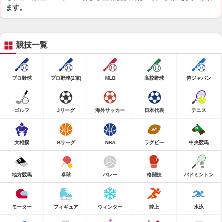
ます。
競技一覧
プロ野球
プロ野球(2軍)
MLB
高校野球
侍ジャパン
ゴルフ
Jリーグ
海外サッカー
日本代表
テニス
大相撲
Bリーグ
NBA
ラグビー
中央競馬
地方競馬
卓球
バレー
格闘技
バドミントン
モーター
フィギュア
ウィンター
陸上
水泳