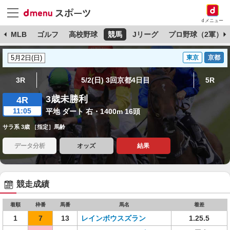
dメニュー
球
MLB
ゴルフ
高校野球
競馬
Jリーグ
プロ野球（2軍）
東京
京都
3R
5/2(日) 3回京都4日目
5R
3歳未勝利
4R
11:05
平地 ダート 右・1400m 16頭
サラ系 3歳 ［指定］馬齢
データ分析
オッズ
結果
競走成績
着順
枠番
馬番
馬名
着差
1
7
13
レインボウスズラン
1.25.5