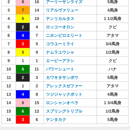
2
8
16
アーリーサンライズ
5馬身
3
7
14
リアルヴァリュー
4馬身
4
5
10
テンリカルタス
1 1/2馬身
5
2
4
ロッコーオロシ
クビ
6
4
7
ニホンピロエリート
アタマ
7
3
5
コウユーミライ
3/4馬身
8
5
9
ナムラユウシャ
1/2馬身
9
1
1
エーピーアラシ
クビ
10
6
11
パワーシュート
ハナ
11
2
3
カワキタサンポウ
5馬身
12
1
2
アレックスゼファー
アタマ
13
4
8
ツジジャックポット
4馬身
14
8
15
ロンシャンオペラ
1 3/4馬身
15
6
12
スプリングトリプル
1/2馬身
16
3
6
テンタカク
5馬身