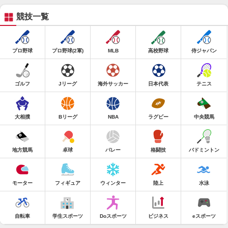
競技一覧
プロ野球
プロ野球(2軍)
MLB
高校野球
侍ジャパン
ゴルフ
Jリーグ
海外サッカー
日本代表
テニス
大相撲
Bリーグ
NBA
ラグビー
中央競馬
地方競馬
卓球
バレー
格闘技
バドミントン
モーター
フィギュア
ウィンター
陸上
水泳
自転車
学生スポーツ
Doスポーツ
ビジネス
eスポーツ