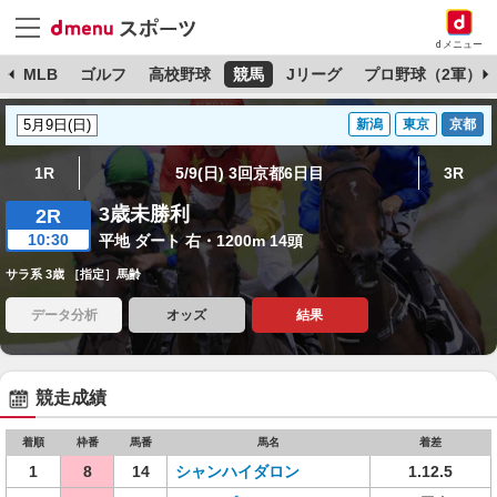
dメニュー
球
MLB
ゴルフ
高校野球
競馬
Jリーグ
プロ野球（2軍）
新潟
東京
京都
1R
5/9(日) 3回京都6日目
3R
3歳未勝利
2R
10:30
平地 ダート 右・1200m 14頭
サラ系 3歳 ［指定］馬齢
データ分析
オッズ
結果
競走成績
着順
枠番
馬番
馬名
着差
1
8
14
シャンハイダロン
1.12.5