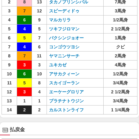
2
8
13
タカノプリンシパル
7馬身
3
7
12
スピーディドゥ
3馬身
4
6
9
マルカリラ
1/2馬身
5
4
5
ツキフジロマン
2 1/2馬身
6
5
7
バクシンジョオー
1馬身
7
4
6
コンゴウツヨシ
クビ
8
7
11
ヤマニンサーチ
2馬身
9
3
3
ユキカゼ
4馬身
10
6
10
アサカクィーン
1/2馬身
11
5
8
スカイゴーラン
3/4馬身
12
3
4
エーケーグロリア
2 1/2馬身
13
1
1
プラチナトウジン
3/4馬身
14
2
2
カルストンライフ
1 1/4馬身
払戻金