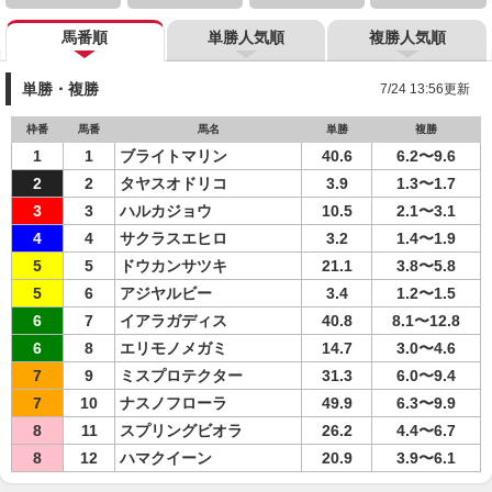
馬番順
単勝人気順
複勝人気順
単勝・複勝
7/24 13:56更新
枠番
馬番
馬名
単勝
複勝
1
1
ブライトマリン
40.6
6.2〜9.6
2
2
タヤスオドリコ
3.9
1.3〜1.7
3
3
ハルカジョウ
10.5
2.1〜3.1
4
4
サクラスエヒロ
3.2
1.4〜1.9
5
5
ドウカンサツキ
21.1
3.8〜5.8
5
6
アジヤルビー
3.4
1.2〜1.5
6
7
イアラガディス
40.8
8.1〜12.8
6
8
エリモノメガミ
14.7
3.0〜4.6
7
9
ミスプロテクター
31.3
6.0〜9.4
7
10
ナスノフローラ
49.9
6.3〜9.9
8
11
スプリングビオラ
26.2
4.4〜6.7
8
12
ハマクイーン
20.9
3.9〜6.1