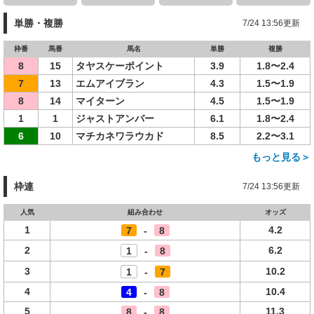
単勝・複勝
7/24 13:56更新
枠番
馬番
馬名
単勝
複勝
8
15
タヤスケーポイント
3.9
1.8〜2.4
7
13
エムアイブラン
4.3
1.5〜1.9
8
14
マイターン
4.5
1.5〜1.9
1
1
ジャストアンバー
6.1
1.8〜2.4
6
10
マチカネワラウカド
8.5
2.2〜3.1
もっと見る＞
枠連
7/24 13:56更新
人気
組み合わせ
オッズ
1
4.2
7
-
8
2
6.2
1
-
8
3
10.2
1
-
7
4
10.4
4
-
8
5
11.3
8
-
8