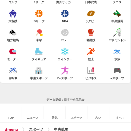
ゴルフ
Jリーグ
海外サッカー
日本代表
テニス
大相撲
Bリーグ
NBA
ラグビー
中央競馬
地方競馬
卓球
バレー
格闘技
バドミントン
モーター
フィギュア
ウィンター
陸上
水泳
自転車
学生スポーツ
Doスポーツ
ビジネス
eスポーツ
データ提供：日本中央競馬会
TOP
ニュース
天気
スポーツ
占い
すべて
スポーツ
中央競馬