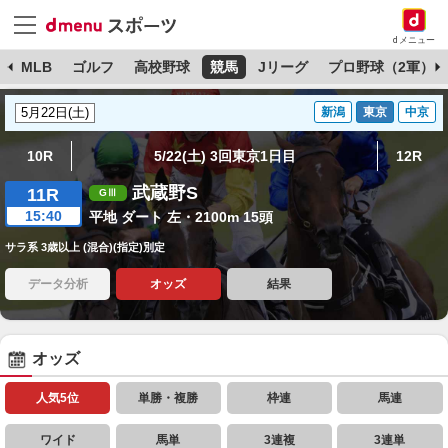
dメニュー
球
MLB
ゴルフ
高校野球
競馬
Jリーグ
プロ野球（2軍）
新潟
東京
中京
10R
5/22(土) 3回東京1日目
12R
武蔵野S
11R
15:40
平地 ダート 左・2100m 15頭
サラ系 3歳以上 (混合)(指定)別定
データ分析
オッズ
結果
オッズ
人気5位
単勝・複勝
枠連
馬連
ワイド
馬単
3連複
3連単