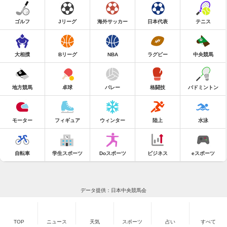
ゴルフ
Jリーグ
海外サッカー
日本代表
テニス
大相撲
Bリーグ
NBA
ラグビー
中央競馬
地方競馬
卓球
バレー
格闘技
バドミントン
モーター
フィギュア
ウィンター
陸上
水泳
自転車
学生スポーツ
Doスポーツ
ビジネス
eスポーツ
データ提供：日本中央競馬会
TOP
ニュース
天気
スポーツ
占い
すべて