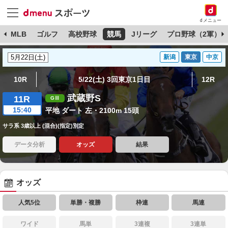
dメニュー
球
MLB
ゴルフ
高校野球
競馬
Jリーグ
プロ野球（2軍）
新潟
東京
中京
10R
5/22(土) 3回東京1日目
12R
武蔵野S
11R
15:40
平地 ダート 左・2100m 15頭
サラ系 3歳以上 (混合)(指定)別定
データ分析
オッズ
結果
オッズ
人気5位
単勝・複勝
枠連
馬連
ワイド
馬単
3連複
3連単