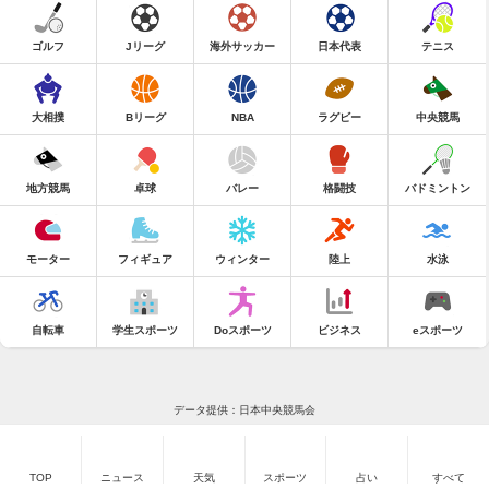
ゴルフ
Jリーグ
海外サッカー
日本代表
テニス
大相撲
Bリーグ
NBA
ラグビー
中央競馬
地方競馬
卓球
バレー
格闘技
バドミントン
モーター
フィギュア
ウィンター
陸上
水泳
自転車
学生スポーツ
Doスポーツ
ビジネス
eスポーツ
データ提供：日本中央競馬会
TOP
ニュース
天気
スポーツ
占い
すべて