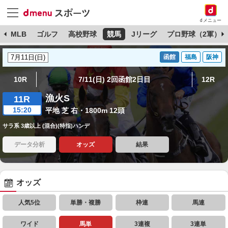
dメニュー
球
MLB
ゴルフ
高校野球
競馬
Jリーグ
プロ野球（2軍）
函館
福島
阪神
10R
7/11(日) 2回函館2日目
12R
漁火S
11R
15:20
平地 芝 右・1800m 12頭
サラ系 3歳以上 (混合)(特指)ハンデ
データ分析
オッズ
結果
オッズ
人気5位
単勝・複勝
枠連
馬連
ワイド
馬単
3連複
3連単