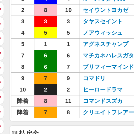
2
8
10
セイウントヨカゼ
3
3
3
タヤスセイント
4
5
5
ノアウィッシュ
5
1
1
アグネスチャンプ
7
6
6
マチカネハレスガタ
8
6
7
プリフィーマインド
9
7
9
コマドリ
10
2
2
ヒーロードラマ
降着
8
11
コマンドスズカ
降着
7
8
クリエイトフレアー
払戻金