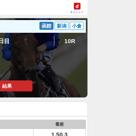
dメニュー
函館
新潟
小倉
4日目
10R
結果
着差
1.50.3