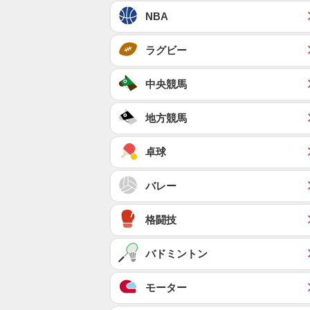
NBA
ラグビー
中央競馬
地方競馬
卓球
バレー
格闘技
バドミントン
モーター