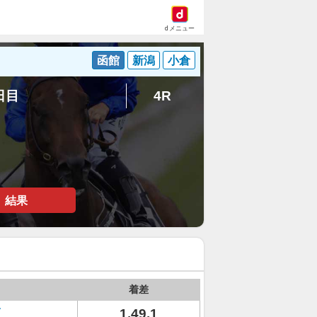
dメニュー
函館
新潟
小倉
8日目
4R
結果
着差
1.49.1