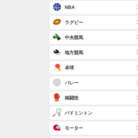
NBA
ラグビー
中央競馬
地方競馬
卓球
バレー
格闘技
バドミントン
モーター