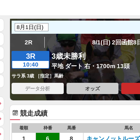
2R
8/1(日) 2回函館
3R
3歳未勝利
10:40
平地 ダート 右・1700m 13頭
サラ系 3歳 ［指定］馬齢
データ分析
オッズ
競走成績
着順
枠番
馬番
馬名
1
6
8
キャンノットルーズ