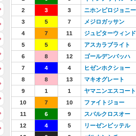
2
3
3
ニホンピロジョニー
3
5
7
メジロガッサン
4
7
11
ジュピターウィンド
5
5
6
アスカラブライト
6
8
12
ゴールデンバッハ
7
4
4
ヒゼンホクショー
8
8
13
マキオグレート
9
1
1
ヤマニンエスコート
10
7
10
ファイトジョー
11
6
9
スバルクロスオー
12
4
5
リーゼンビッテル