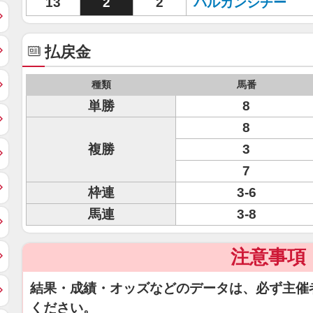
13
2
2
バルカンシチー
払戻金
種類
馬番
単勝
8
8
複勝
3
7
枠連
3-6
馬連
3-8
注意事項
結果・成績・オッズなどのデータは、必ず主催
ください。