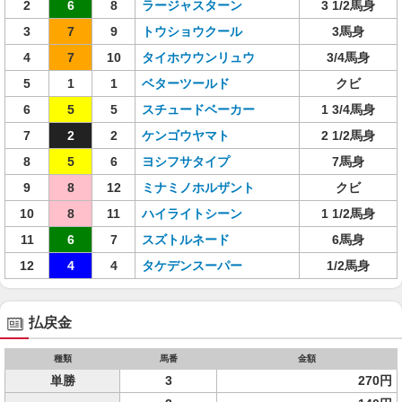
2
6
8
ラージャスターン
3 1/2馬身
3
7
9
トウショウクール
3馬身
4
7
10
タイホウウンリュウ
3/4馬身
5
1
1
ベターツールド
クビ
6
5
5
スチュードベーカー
1 3/4馬身
7
2
2
ケンゴウヤマト
2 1/2馬身
8
5
6
ヨシフサタイプ
7馬身
9
8
12
ミナミノホルザント
クビ
10
8
11
ハイライトシーン
1 1/2馬身
11
6
7
スズトルネード
6馬身
12
4
4
タケデンスーパー
1/2馬身
払戻金
種類
馬番
金額
単勝
3
270円