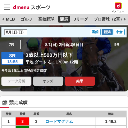
dメニュー
球
MLB
ゴルフ
高校野球
競馬
Jリーグ
プロ野球（2軍）
函館
新潟
小倉
7R
8/1(日) 2回新潟6日目
9R
3歳以上500万円以下
8R
13:55
平地 ダート 右・1700m 12頭
サラ系 3歳以上 (混合)[指定]別定
データ分析
オッズ
結果
競走成績
着順
枠番
馬番
馬名
着差
1
3
3
ロードマグナム
1.46.2