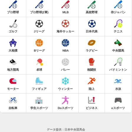
プロ野球
プロ野球(2軍)
MLB
高校野球
侍ジャパン
ゴルフ
Jリーグ
海外サッカー
日本代表
テニス
大相撲
Bリーグ
NBA
ラグビー
中央競馬
地方競馬
卓球
バレー
格闘技
バドミントン
モーター
フィギュア
ウィンター
陸上
水泳
自転車
学生スポーツ
Doスポーツ
ビジネス
eスポーツ
データ提供：日本中央競馬会