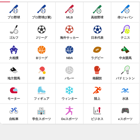
プロ野球
プロ野球(2軍)
MLB
高校野球
侍ジャパン
ゴルフ
Jリーグ
海外サッカー
日本代表
テニス
大相撲
Bリーグ
NBA
ラグビー
中央競馬
地方競馬
卓球
バレー
格闘技
バドミントン
モーター
フィギュア
ウィンター
陸上
水泳
自転車
学生スポーツ
Doスポーツ
ビジネス
eスポーツ