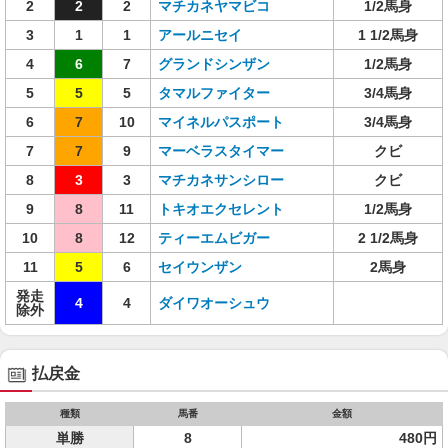
2
2
2
マチカネヤマビコ
1/2馬身
3
1
1
アールニセイ
1 1/2馬身
4
6
7
グランドシンザン
1/2馬身
5
5
5
タマルファイター
3/4馬身
6
7
10
マイネルパスポート
3/4馬身
7
7
9
マーベラスタイマー
クビ
8
3
3
マチカネサンシロー
クビ
9
8
11
トキオエクセレント
1/2馬身
10
8
12
ティーエムビガー
2 1/2馬身
11
5
6
セイウンザン
2馬身
発走
4
4
ダイワオーシュウ
除外
払戻金
種類
馬番
金額
単勝
8
480円