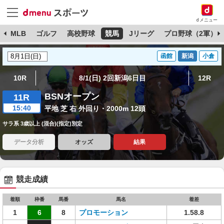
dメニュー
球
MLB
ゴルフ
高校野球
競馬
Jリーグ
プロ野球（2軍）
函館
新潟
小倉
10R
8/1(日) 2回新潟6日目
12R
BSNオープン
11R
15:40
平地 芝 右 外回り・2000m 12頭
サラ系 3歳以上 (混合)(指定)別定
データ分析
オッズ
結果
競走成績
着順
枠番
馬番
馬名
着差
1
6
8
プロモーション
1.58.8