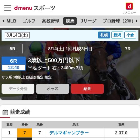
dメニュー
球
MLB
ゴルフ
高校野球
競馬
Jリーグ
プロ野球（2軍）
札幌
新潟
小倉
5R
8/14(土) 1回札幌3日目
7R
3歳以上500万円以下
6R
12:40
平地 ダート 右・2400m 7頭
サラ系 3歳以上 (混合)[指定]別定
データ分析
オッズ
結果
競走成績
着順
枠番
馬番
馬名
着差
1
7
7
デルマギャンブラー
2.37.0