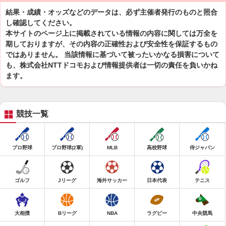
結果・成績・オッズなどのデータは、必ず主催者発行のものと照合
し確認してください。
本サイトのページ上に掲載されている情報の内容に関しては万全を
期しておりますが、その内容の正確性および安全性を保証するもの
ではありません。 当該情報に基づいて被ったいかなる損害について
も、株式会社NTTドコモおよび情報提供者は一切の責任を負いかね
ます。
競技一覧
プロ野球
プロ野球(2軍)
MLB
高校野球
侍ジャパン
ゴルフ
Jリーグ
海外サッカー
日本代表
テニス
大相撲
Bリーグ
NBA
ラグビー
中央競馬