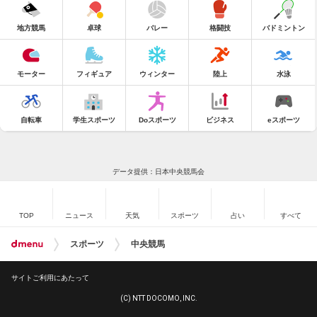
地方競馬
卓球
バレー
格闘技
バドミントン
モーター
フィギュア
ウィンター
陸上
水泳
自転車
学生スポーツ
Doスポーツ
ビジネス
eスポーツ
データ提供：日本中央競馬会
TOP
ニュース
天気
スポーツ
占い
すべて
スポーツ
中央競馬
サイトご利用にあたって
(C) NTT DOCOMO, INC.