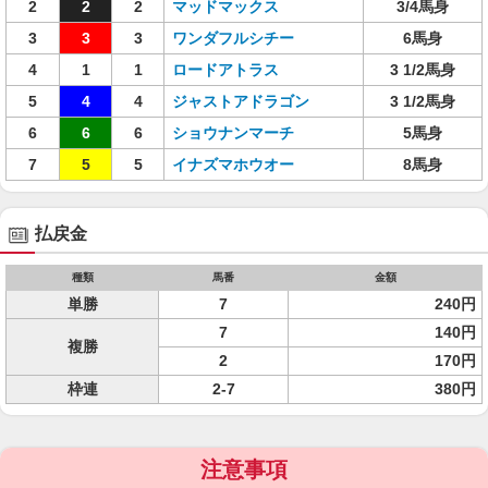
2
2
2
マッドマックス
3/4馬身
3
3
3
ワンダフルシチー
6馬身
4
1
1
ロードアトラス
3 1/2馬身
5
4
4
ジャストアドラゴン
3 1/2馬身
6
6
6
ショウナンマーチ
5馬身
7
5
5
イナズマホウオー
8馬身
払戻金
種類
馬番
金額
単勝
7
240円
7
140円
複勝
2
170円
枠連
2-7
380円
注意事項