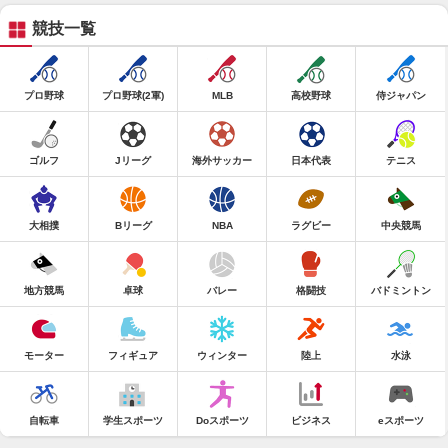
競技一覧
プロ野球
プロ野球(2軍)
MLB
高校野球
侍ジャパン
ゴルフ
Jリーグ
海外サッカー
日本代表
テニス
大相撲
Bリーグ
NBA
ラグビー
中央競馬
地方競馬
卓球
バレー
格闘技
バドミントン
モーター
フィギュア
ウィンター
陸上
水泳
自転車
学生スポーツ
Doスポーツ
ビジネス
eスポーツ