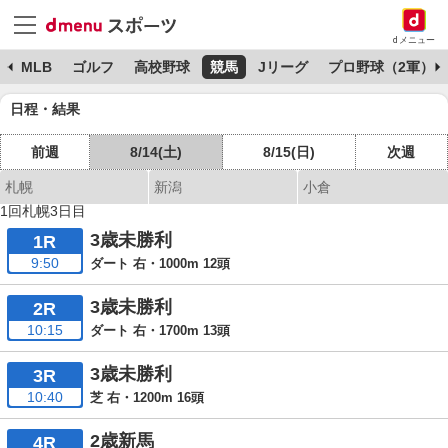
dメニュー
球
MLB
ゴルフ
高校野球
競馬
Jリーグ
プロ野球（2軍）
日程・結果
前週
8/14(土)
8/15(日)
次週
札幌
新潟
小倉
1回札幌3日目
3歳未勝利
1R
9:50
ダート 右・1000m 12頭
3歳未勝利
2R
10:15
ダート 右・1700m 13頭
3歳未勝利
3R
10:40
芝 右・1200m 16頭
2歳新馬
4R