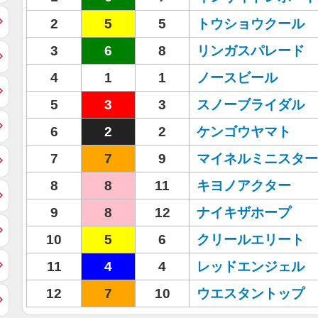
2
5
5
トウショウクール
3
6
8
リンガスパレード
4
1
1
ノースビール
5
3
3
スノーブライダル
6
2
2
ケンゴウヤマト
7
7
9
マイネルミニスター
8
8
11
キヨノアクター
9
8
12
ナイキザホープ
10
5
6
クリールエリート
11
4
4
レッドエンジェル
12
7
10
ウエスタントップ