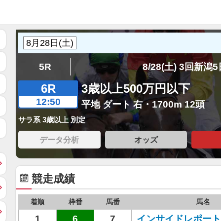
5R
8/28(土) 3回新潟
6R
3歳以上500万円以下
12:50
平地 ダート 右・1700m 12頭
サラ系 3歳以上 別定
データ分析
オッズ
競走成績
着順
枠番
馬番
馬名
1
6
7
インサイドレポート