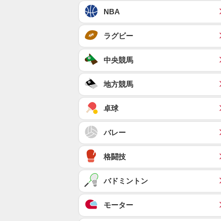
NBA
ラグビー
中央競馬
地方競馬
卓球
バレー
格闘技
バドミントン
モーター