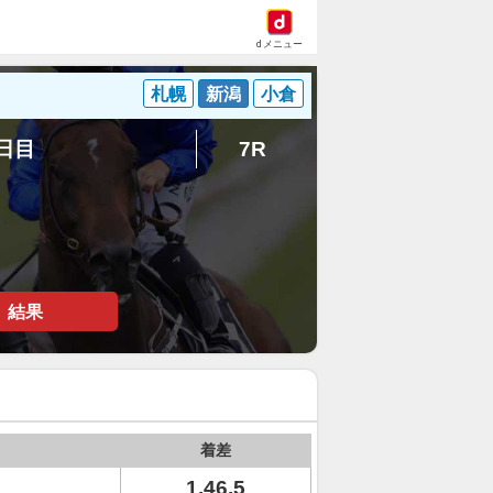
dメニュー
札幌
新潟
小倉
5日目
7R
結果
着差
1.46.5