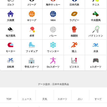
ゴルフ
Jリーグ
海外サッカー
日本代表
テニス
大相撲
Bリーグ
NBA
ラグビー
中央競馬
地方競馬
卓球
バレー
格闘技
バドミントン
モーター
フィギュア
ウィンター
陸上
水泳
自転車
学生スポーツ
Doスポーツ
ビジネス
eスポーツ
データ提供：日本中央競馬会
TOP
ニュース
天気
スポーツ
占い
すべて