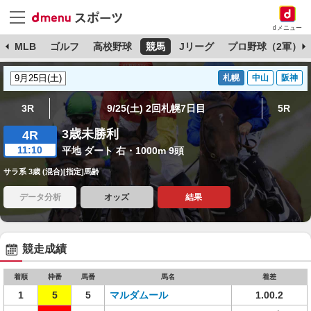
dメニュー
球
MLB
ゴルフ
高校野球
競馬
Jリーグ
プロ野球（2軍）
札幌
中山
阪神
3R
9/25(土) 2回札幌7日目
5R
3歳未勝利
4R
11:10
平地 ダート 右・1000m 9頭
サラ系 3歳 (混合)[指定]馬齢
データ分析
オッズ
結果
競走成績
着順
枠番
馬番
馬名
着差
1
5
5
マルダムール
1.00.2