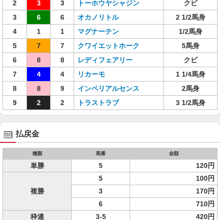
2
3
3
トーホウヤシャジン
クビ
3
6
6
オカノリトル
2 1/2馬身
4
1
1
マグナーテン
1/2馬身
5
7
7
クワイエットホーク
5馬身
6
8
8
レディフェアリー
クビ
7
4
4
リカーモ
1 1/4馬身
8
8
9
インペリアルセンス
2馬身
9
2
2
トラストラブ
3 1/2馬身
払戻金
種類
馬番
金額
単勝
5
120円
5
100円
複勝
3
170円
6
710円
枠連
3-5
420円