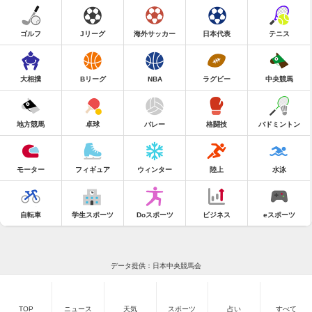
ゴルフ
Jリーグ
海外サッカー
日本代表
テニス
大相撲
Bリーグ
NBA
ラグビー
中央競馬
地方競馬
卓球
バレー
格闘技
バドミントン
モーター
フィギュア
ウィンター
陸上
水泳
自転車
学生スポーツ
Doスポーツ
ビジネス
eスポーツ
データ提供：日本中央競馬会
TOP
ニュース
天気
スポーツ
占い
すべて