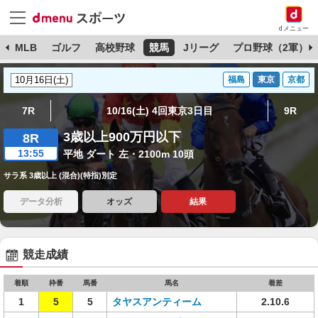
dメニュー
球
MLB
ゴルフ
高校野球
競馬
Jリーグ
プロ野球（2軍）
福島
東京
京都
7R
10/16(土) 4回東京3日目
9R
3歳以上900万円以下
8R
13:55
平地 ダート 左・2100m 10頭
サラ系 3歳以上 (混合)(特指)別定
データ分析
オッズ
結果
競走成績
着順
枠番
馬番
馬名
着差
1
5
5
タヤスアンティーム
2.10.6