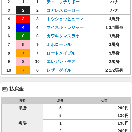
2
1
1
ティエッチリボー
ハナ
3
2
2
コアレスヒーロー
ハナ
4
3
3
トウショウヒューマ
4馬身
5
4
4
マイネルトレジャー
1 3/4馬身
6
6
6
カワキタマスラオ
3馬身
7
8
9
ミホローレル
3馬身
8
7
7
ロードメイプル
5馬身
9
8
10
エレガントモア
2馬身
10
7
8
レザーゲイル
2 1/2馬身
払戻金
種類
馬番
金額
単勝
5
290円
5
130円
複勝
1
130円
2
200円