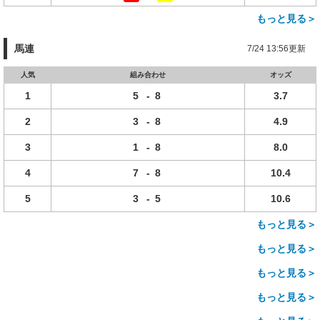
もっと見る＞
馬連
7/24 13:56更新
人気
組み合わせ
オッズ
1
5
-
8
3.7
2
3
-
8
4.9
3
1
-
8
8.0
4
7
-
8
10.4
5
3
-
5
10.6
もっと見る＞
もっと見る＞
もっと見る＞
もっと見る＞