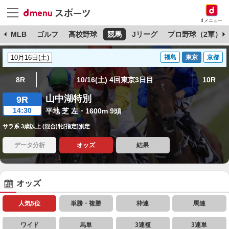
dメニュー
球
MLB
ゴルフ
高校野球
競馬
Jリーグ
プロ野球（2軍）
福島
東京
京都
8R
10/16(土) 4回東京3日目
10R
山中湖特別
9R
14:30
平地 芝 左・1600m 9頭
サラ系 3歳以上 (混合)牝[指定]別定
データ分析
オッズ
結果
オッズ
人気5位
単勝・複勝
枠連
馬連
ワイド
馬単
3連複
3連単