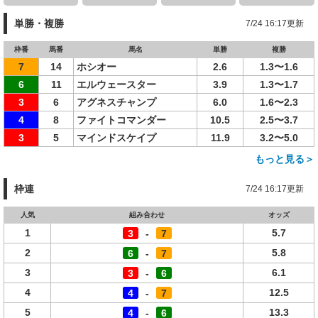
単勝・複勝
7/24 16:17更新
枠番
馬番
馬名
単勝
複勝
7
14
ホシオー
2.6
1.3〜1.6
6
11
エルウェースター
3.9
1.3〜1.7
3
6
アグネスチャンプ
6.0
1.6〜2.3
4
8
ファイトコマンダー
10.5
2.5〜3.7
3
5
マインドスケイプ
11.9
3.2〜5.0
もっと見る＞
枠連
7/24 16:17更新
人気
組み合わせ
オッズ
1
5.7
3
-
7
2
5.8
6
-
7
3
6.1
3
-
6
4
12.5
4
-
7
5
13.3
4
-
6