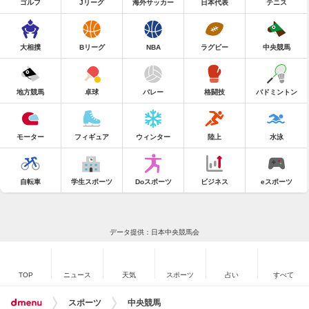
ゴルフ
Jリーグ
海外サッカー
日本代表
テニス
大相撲
Bリーグ
NBA
ラグビー
中央競馬
地方競馬
卓球
バレー
格闘技
バドミントン
モーター
フィギュア
ウィンター
陸上
水泳
自転車
学生スポーツ
Doスポーツ
ビジネス
eスポーツ
データ提供：日本中央競馬会
TOP
ニュース
天気
スポーツ
占い
すべて
スポーツ
中央競馬