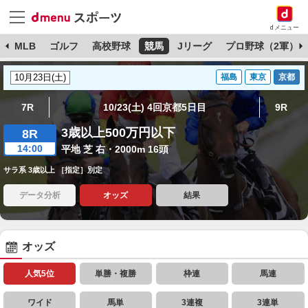
dメニュー
球
MLB
ゴルフ
高校野球
競馬
Jリーグ
プロ野球（2軍）
福島
東京
京都
7R
10/23(土) 4回京都5日目
9R
3歳以上500万円以下
8R
14:00
平地 芝 右・2000m 16頭
サラ系 3歳以上 ［指定］別定
データ分析
オッズ
結果
オッズ
人気5位
単勝・複勝
枠連
馬連
ワイド
馬単
3連複
3連単