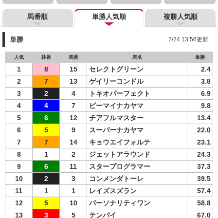
馬番順
単勝人気順
複勝人気順
単勝
7/24 13:56更新
人気
枠番
馬番
馬名
単勝
1
8
15
セレクトグリーン
2.4
2
7
13
ゲイリーコンドル
3.8
3
2
4
トキオパーフェクト
6.9
4
4
7
ビーマイナカヤマ
9.8
5
6
12
チアフルマスター
13.4
6
5
9
スーパーナカヤマ
22.0
7
7
14
キョウエイフォルテ
23.1
8
1
2
ジェットアラウンド
24.3
9
6
11
スタープログラマー
37.3
10
2
3
コンメンダトーレ
39.5
11
1
1
レイズスズラン
57.4
12
5
10
パーソナリティワン
58.8
13
3
5
テンパイ
67.0