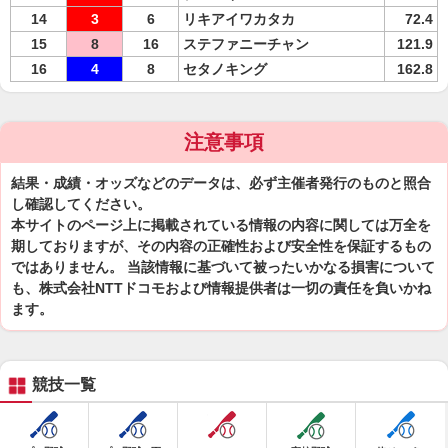
14
3
6
リキアイワカタカ
72.4
15
8
16
ステファニーチャン
121.9
16
4
8
セタノキング
162.8
注意事項
結果・成績・オッズなどのデータは、必ず主催者発行のものと照合
し確認してください。
本サイトのページ上に掲載されている情報の内容に関しては万全を
期しておりますが、その内容の正確性および安全性を保証するもの
ではありません。 当該情報に基づいて被ったいかなる損害について
も、株式会社NTTドコモおよび情報提供者は一切の責任を負いかね
ます。
競技一覧