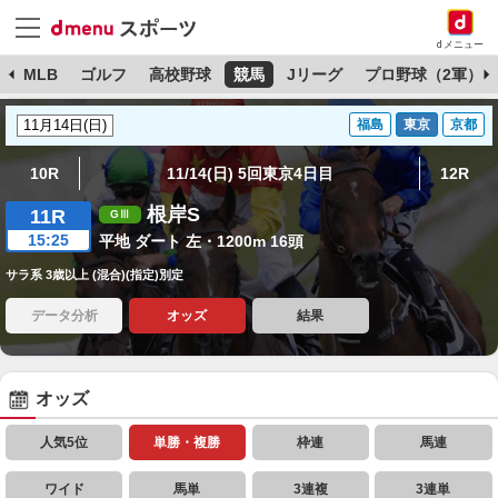
dメニュー
球
MLB
ゴルフ
高校野球
競馬
Jリーグ
プロ野球（2軍）
福島
東京
京都
10R
11/14(日) 5回東京4日目
12R
根岸S
11R
15:25
平地 ダート 左・1200m 16頭
サラ系 3歳以上 (混合)(指定)別定
データ分析
オッズ
結果
オッズ
人気5位
単勝・複勝
枠連
馬連
ワイド
馬単
3連複
3連単