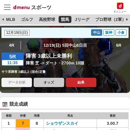
dメニュー
球
MLB
ゴルフ
高校野球
競馬
Jリーグ
プロ野球（2軍）
中山
阪神
小倉
4R
12/19(日) 5回中山6日目
6R
障害 3歳以上未勝利
5R
11:35
障害 芝 -> ダート・2700m 10頭
サラ系障害 3歳以上 (混合)定量
データ分析
オッズ
結果
競走成績
着順
枠番
馬番
馬名
着差
1
7
8
ショウザンスカイ
3.00.7