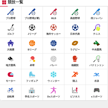
競技一覧
プロ野球
プロ野球(2軍)
MLB
高校野球
侍ジャパン
ゴルフ
Jリーグ
海外サッカー
日本代表
テニス
大相撲
Bリーグ
NBA
ラグビー
中央競馬
地方競馬
卓球
バレー
格闘技
バドミントン
モーター
フィギュア
ウィンター
陸上
水泳
自転車
学生スポーツ
Doスポーツ
ビジネス
eスポーツ