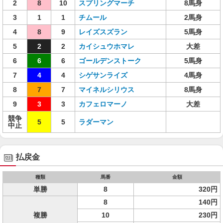
2
8
10
スプリングマーチ
8馬身
3
1
1
チムール
2馬身
4
8
9
レイズスズラン
5馬身
5
2
2
カイシュウホマレ
大差
6
6
6
ゴールデンストーク
5馬身
7
4
4
シゲサンライズ
4馬身
8
7
7
マイネルシリウス
8馬身
9
3
3
カフェロマーノ
大差
競争
5
5
ラダーマン
中止
払戻金
種類
馬番
金額
単勝
8
320円
8
140円
複勝
10
230円