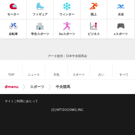
モーター
フィギュア
ウィンター
陸上
水泳
自転車
学生スポーツ
Doスポーツ
ビジネス
eスポーツ
データ提供：日本中央競馬会
TOP
ニュース
天気
スポーツ
占い
すべて
スポーツ
中央競馬
サイトご利用にあたって
(C) NTT DOCOMO, INC.