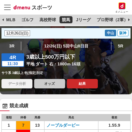
dメニュー
球
MLB
ゴルフ
高校野球
競馬
Jリーグ
プロ野球（2軍）
中山
阪神
3R
12/26(日) 5回中山8日目
5R
3歳以上500万円以下
4R
11:30
平地 ダート 右・1800m 16頭
サラ系 3歳以上 牝[指定]別定
データ分析
オッズ
結果
競走成績
着順
枠番
馬番
馬名
着差
1
7
13
ノーブルダービー
1.55.9