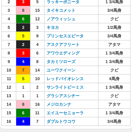
2
3
5
ラッキーポニータ
1 3/4馬身
3
8
15
タイキコメット
3/4馬身
4
6
12
ノアウィッシュ
クビ
5
2
3
キヨカ
1/2馬身
6
5
9
プリンセスエビータ
3/4馬身
7
2
4
アスクアフリート
アタマ
8
3
6
アワウエディング
1 3/4馬身
9
4
8
タカミツローズ
1 3/4馬身
10
7
14
ユーワクイーン
クビ
11
5
10
レッドバイオレンス
4馬身
12
1
2
サンライトビーミス
1 3/4馬身
13
1
1
グラシアスシチー
クビ
14
8
16
メジロカンナ
アタマ
15
6
11
エイユーセニョーラ
1 3/4馬身
16
4
7
ダブルトウコウ
3/4馬身