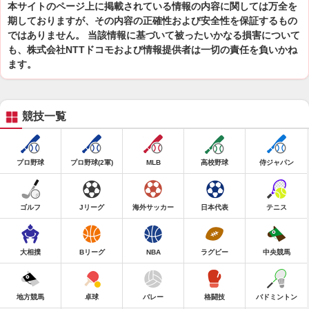
本サイトのページ上に掲載されている情報の内容に関しては万全を
期しておりますが、その内容の正確性および安全性を保証するもの
ではありません。 当該情報に基づいて被ったいかなる損害について
も、株式会社NTTドコモおよび情報提供者は一切の責任を負いかね
ます。
競技一覧
プロ野球
プロ野球(2軍)
MLB
高校野球
侍ジャパン
ゴルフ
Jリーグ
海外サッカー
日本代表
テニス
大相撲
Bリーグ
NBA
ラグビー
中央競馬
地方競馬
卓球
バレー
格闘技
バドミントン