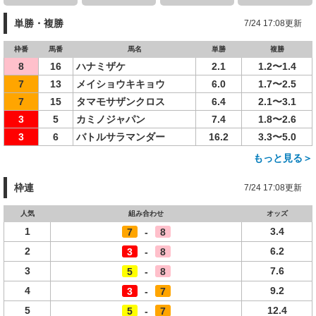
単勝・複勝
7/24 17:08更新
枠番
馬番
馬名
単勝
複勝
8
16
ハナミザケ
2.1
1.2〜1.4
7
13
メイショウキキョウ
6.0
1.7〜2.5
7
15
タマモサザンクロス
6.4
2.1〜3.1
3
5
カミノジャパン
7.4
1.8〜2.6
3
6
バトルサラマンダー
16.2
3.3〜5.0
もっと見る＞
枠連
7/24 17:08更新
人気
組み合わせ
オッズ
1
3.4
7
-
8
2
6.2
3
-
8
3
7.6
5
-
8
4
9.2
3
-
7
5
12.4
5
-
7