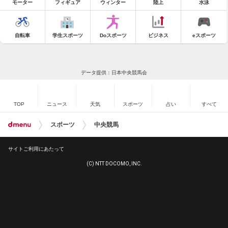
モーター
フィギュア
ウィンター
陸上
水泳
自転車
学生スポーツ
Doスポーツ
ビジネス
eスポーツ
データ提供：日本中央競馬会
TOP
ニュース
天気
スポーツ
占い
すべて
スポーツ
中央競馬
サイトご利用にあたって
(C) NTT DOCOMO, INC.