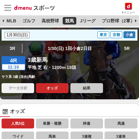
dメニュー
球
MLB
ゴルフ
高校野球
競馬
Jリーグ
プロ野球（2軍）
東京
京都
小倉
3R
1/30(日) 1回小倉2日目
5R
3歳新馬
4R
11:10
平地 芝 右・1200m 18頭
サラ系 3歳 (混合)馬齢
データ分析
オッズ
結果
オッズ
人気5位
単勝・複勝
枠連
馬連
ワイド
馬単
3連複
3連単