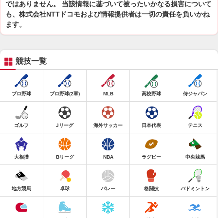
ではありません。 当該情報に基づいて被ったいかなる損害について
も、株式会社NTTドコモおよび情報提供者は一切の責任を負いかね
ます。
競技一覧
プロ野球
プロ野球(2軍)
MLB
高校野球
侍ジャパン
ゴルフ
Jリーグ
海外サッカー
日本代表
テニス
大相撲
Bリーグ
NBA
ラグビー
中央競馬
地方競馬
卓球
バレー
格闘技
バドミントン