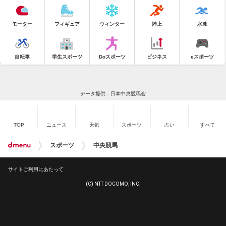
モーター
フィギュア
ウィンター
陸上
水泳
自転車
学生スポーツ
Doスポーツ
ビジネス
eスポーツ
データ提供：日本中央競馬会
TOP
ニュース
天気
スポーツ
占い
すべて
スポーツ
中央競馬
サイトご利用にあたって
(C) NTT DOCOMO, INC.