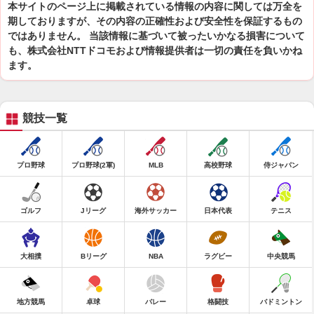
本サイトのページ上に掲載されている情報の内容に関しては万全を
期しておりますが、その内容の正確性および安全性を保証するもの
ではありません。 当該情報に基づいて被ったいかなる損害について
も、株式会社NTTドコモおよび情報提供者は一切の責任を負いかね
ます。
競技一覧
プロ野球
プロ野球(2軍)
MLB
高校野球
侍ジャパン
ゴルフ
Jリーグ
海外サッカー
日本代表
テニス
大相撲
Bリーグ
NBA
ラグビー
中央競馬
地方競馬
卓球
バレー
格闘技
バドミントン