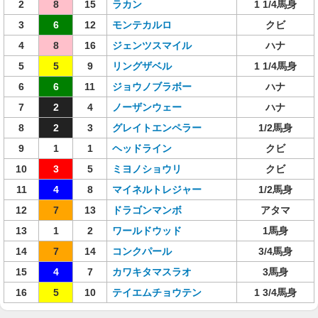
2
8
15
ラカン
1 1/4馬身
3
6
12
モンテカルロ
クビ
4
8
16
ジェンツスマイル
ハナ
5
5
9
リングザベル
1 1/4馬身
6
6
11
ジョウノブラボー
ハナ
7
2
4
ノーザンウェー
ハナ
8
2
3
グレイトエンペラー
1/2馬身
9
1
1
ヘッドライン
クビ
10
3
5
ミヨノショウリ
クビ
11
4
8
マイネルトレジャー
1/2馬身
12
7
13
ドラゴンマンボ
アタマ
13
1
2
ワールドウッド
1馬身
14
7
14
コンクパール
3/4馬身
15
4
7
カワキタマスラオ
3馬身
16
5
10
テイエムチョウテン
1 3/4馬身