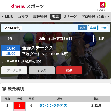
dメニュー
球
MLB
ゴルフ
高校野球
競馬
Jリーグ
プロ野球（2軍）
東京
京都
小倉
9R
2/5(土) 1回東京3日目
11R
金蹄ステークス
10R
15:00
平地 ダート 左・2100m 16頭
サラ系 4歳以上 (混合)[指定]別定
データ分析
オッズ
結果
競走成績
着順
枠番
馬番
馬名
着差
1
3
6
ダンシングチアズ
2.11.8