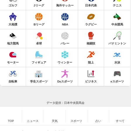
ゴルフ
Jリーグ
海外サッカー
日本代表
テニス
大相撲
Bリーグ
NBA
ラグビー
中央競馬
地方競馬
卓球
バレー
格闘技
バドミントン
モーター
フィギュア
ウィンター
陸上
水泳
自転車
学生スポーツ
Doスポーツ
ビジネス
eスポーツ
データ提供：日本中央競馬会
TOP
ニュース
天気
スポーツ
占い
すべて