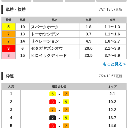
単勝・複勝
7/24 13:57更新
枠番
馬番
馬名
単勝
複勝
5
10
スパークホーク
1.8
1.1〜1.3
7
13
トーホウシデン
3.7
1.1〜1.6
7
14
リベレーション
4.9
1.6〜2.7
3
6
セタガヤズシオウ
20.0
2.1〜3.8
8
15
ヒロイックディード
23.5
3.7〜6.9
もっと見る＞
枠連
7/24 13:57更新
人気
組み合わせ
オッズ
1
2.1
5
-
7
2
10.2
3
-
5
3
12.2
7
-
7
4
13.7
2
-
5
5
14.6
3
-
7