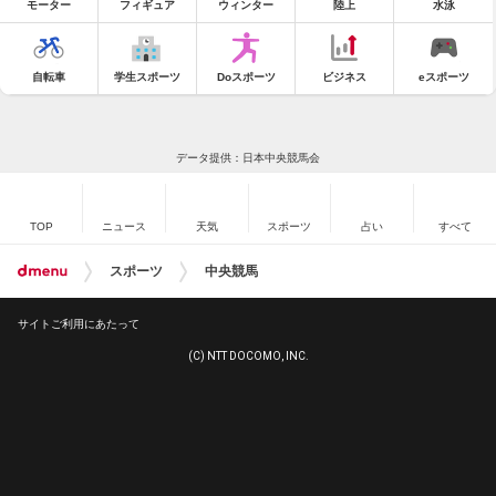
モーター
フィギュア
ウィンター
陸上
水泳
自転車
学生スポーツ
Doスポーツ
ビジネス
eスポーツ
データ提供：日本中央競馬会
TOP
ニュース
天気
スポーツ
占い
すべて
スポーツ
中央競馬
サイトご利用にあたって
(C) NTT DOCOMO, INC.