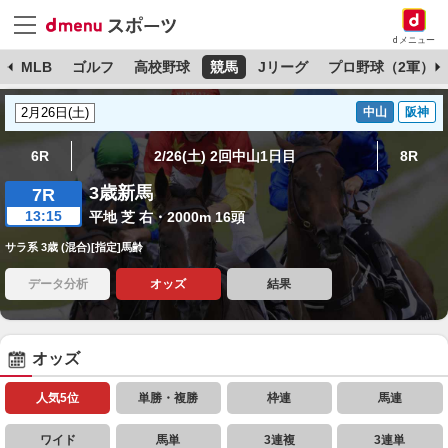
dメニュー
球
MLB
ゴルフ
高校野球
競馬
Jリーグ
プロ野球（2軍）
中山
阪神
6R
2/26(土) 2回中山1日目
8R
3歳新馬
7R
13:15
平地 芝 右・2000m 16頭
サラ系 3歳 (混合)[指定]馬齢
データ分析
オッズ
結果
オッズ
人気5位
単勝・複勝
枠連
馬連
ワイド
馬単
3連複
3連単