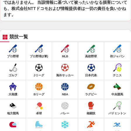
ではありません。 当該情報に基づいて被ったいかなる損害について
も、株式会社NTTドコモおよび情報提供者は一切の責任を負いかね
ます。
競技一覧
プロ野球
プロ野球(2軍)
MLB
高校野球
侍ジャパン
ゴルフ
Jリーグ
海外サッカー
日本代表
テニス
大相撲
Bリーグ
NBA
ラグビー
中央競馬
地方競馬
卓球
バレー
格闘技
バドミントン