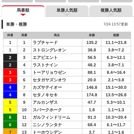
馬番順
単勝人気順
複勝人気順
単勝・複勝
7/24 13:57更新
枠番
馬番
馬名
単勝
複勝
1
1
ラプチャード
135.2
11.1〜21.8
1
2
ストロングレオン
38.8
3.8〜7.2
2
3
エアビエント
56.5
6.3〜12.1
2
4
ラストナイン
48.2
3.8〜7.1
3
5
トーアリョウゼン
88.1
8.4〜16.4
3
6
セタガヤズシオウ
20.0
2.1〜3.8
4
7
カズサテイオー
146.8
15.1〜30.0
4
8
セタノキセキ
174.8
13.5〜26.8
5
9
アルカンザス
47.7
5.3〜10.1
5
10
スパークホーク
1.8
1.1〜1.3
6
11
ガルフィンドリーム
91.3
10.3〜20.4
6
12
ニシノランタナ
68.4
6.1〜11.7
7
13
トーホウシデン
3.7
1.1〜1.6