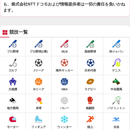
も、株式会社NTTドコモおよび情報提供者は一切の責任を負いかね
ます。
競技一覧
プロ野球
プロ野球(2軍)
MLB
高校野球
侍ジャパン
ゴルフ
Jリーグ
海外サッカー
日本代表
テニス
大相撲
Bリーグ
NBA
ラグビー
中央競馬
地方競馬
卓球
バレー
格闘技
バドミントン
モーター
フィギュア
ウィンター
陸上
水泳