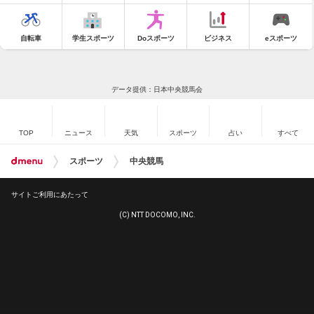
自転車
学生スポーツ
Doスポーツ
ビジネス
eスポーツ
データ提供：日本中央競馬会
TOP
ニュース
天気
スポーツ
占い
すべて
スポーツ
中央競馬
サイトご利用にあたって
(C) NTT DOCOMO, INC.