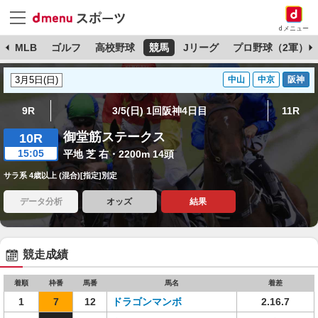
dメニュー
球
MLB
ゴルフ
高校野球
競馬
Jリーグ
プロ野球（2軍）
中山
中京
阪神
9R
3/5(日) 1回阪神4日目
11R
御堂筋ステークス
10R
15:05
平地 芝 右・2200m 14頭
サラ系 4歳以上 (混合)[指定]別定
データ分析
オッズ
結果
競走成績
着順
枠番
馬番
馬名
着差
1
7
12
ドラゴンマンボ
2.16.7