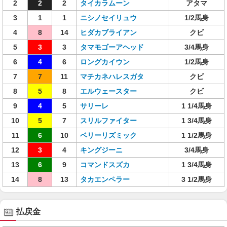
2
2
2
タイカラムーン
アタマ
3
1
1
ニシノセイリュウ
1/2馬身
4
8
14
ヒダカブライアン
クビ
5
3
3
タマモゴーアヘッド
3/4馬身
6
4
6
ロングカイウン
1/2馬身
7
7
11
マチカネハレスガタ
クビ
8
5
8
エルウェースター
クビ
9
4
5
サリーレ
1 1/4馬身
10
5
7
スリルファイター
1 3/4馬身
11
6
10
ベリーリズミック
1 1/2馬身
12
3
4
キングジーニ
3/4馬身
13
6
9
コマンドスズカ
1 3/4馬身
14
8
13
タカエンペラー
3 1/2馬身
払戻金