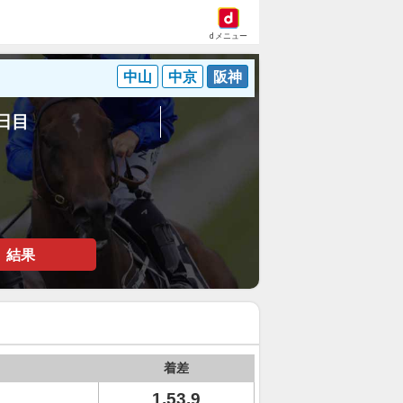
dメニュー
中山
中京
阪神
5日目
結果
着差
1.53.9