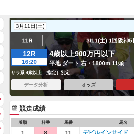
11R
3/11(土) 1回阪神
12R
4歳以上900万円以下
16:20
平地 ダート 右・1800m 11頭
サラ系 4歳以上 ［指定］別定
データ分析
オッズ
競走成績
着順
枠番
馬番
馬名
1
8
11
デビルインサイド