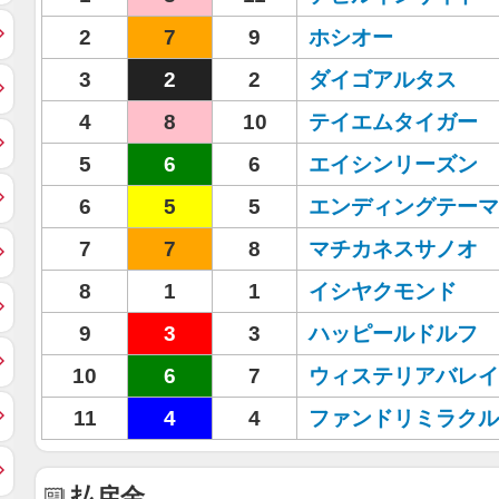
2
7
9
ホシオー
3
2
2
ダイゴアルタス
4
8
10
テイエムタイガー
5
6
6
エイシンリーズン
6
5
5
エンディングテーマ
7
7
8
マチカネスサノオ
8
1
1
イシヤクモンド
9
3
3
ハッピールドルフ
10
6
7
ウィステリアバレイ
11
4
4
ファンドリミラクル
払戻金