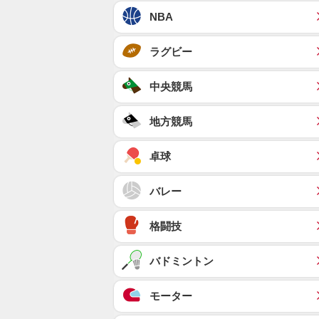
NBA
ラグビー
中央競馬
地方競馬
卓球
バレー
格闘技
バドミントン
モーター