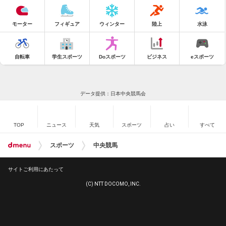
モーター
フィギュア
ウィンター
陸上
水泳
自転車
学生スポーツ
Doスポーツ
ビジネス
eスポーツ
データ提供：日本中央競馬会
TOP
ニュース
天気
スポーツ
占い
すべて
スポーツ
中央競馬
サイトご利用にあたって
(C) NTT DOCOMO, INC.