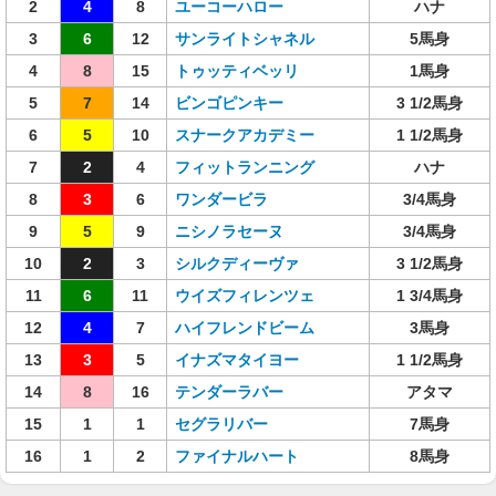
2
4
8
ユーコーハロー
ハナ
3
6
12
サンライトシャネル
5馬身
4
8
15
トゥッティベッリ
1馬身
5
7
14
ビンゴピンキー
3 1/2馬身
6
5
10
スナークアカデミー
1 1/2馬身
7
2
4
フィットランニング
ハナ
8
3
6
ワンダービラ
3/4馬身
9
5
9
ニシノラセーヌ
3/4馬身
10
2
3
シルクディーヴァ
3 1/2馬身
11
6
11
ウイズフィレンツェ
1 3/4馬身
12
4
7
ハイフレンドビーム
3馬身
13
3
5
イナズマタイヨー
1 1/2馬身
14
8
16
テンダーラバー
アタマ
15
1
1
セグラリバー
7馬身
16
1
2
ファイナルハート
8馬身