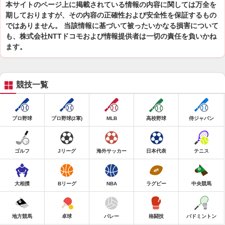
本サイトのページ上に掲載されている情報の内容に関しては万全を
期しておりますが、その内容の正確性および安全性を保証するもの
ではありません。 当該情報に基づいて被ったいかなる損害について
も、株式会社NTTドコモおよび情報提供者は一切の責任を負いかね
ます。
競技一覧
プロ野球
プロ野球(2軍)
MLB
高校野球
侍ジャパン
ゴルフ
Jリーグ
海外サッカー
日本代表
テニス
大相撲
Bリーグ
NBA
ラグビー
中央競馬
地方競馬
卓球
バレー
格闘技
バドミントン