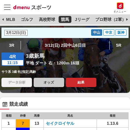
dメニュー
球
MLB
ゴルフ
高校野球
競馬
Jリーグ
プロ野球（2軍）
中山
中京
阪神
3R
3/12(日) 2回中山6日目
5R
3歳新馬
4R
11:15
平地 ダート 右・1200m 16頭
サラ系 3歳 牝[指定]馬齢
データ分析
オッズ
結果
競走成績
着順
枠番
馬番
馬名
着差
1
7
13
セイクロイヤル
1.13.6