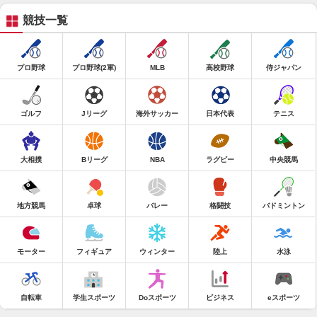
競技一覧
プロ野球
プロ野球(2軍)
MLB
高校野球
侍ジャパン
ゴルフ
Jリーグ
海外サッカー
日本代表
テニス
大相撲
Bリーグ
NBA
ラグビー
中央競馬
地方競馬
卓球
バレー
格闘技
バドミントン
モーター
フィギュア
ウィンター
陸上
水泳
自転車
学生スポーツ
Doスポーツ
ビジネス
eスポーツ