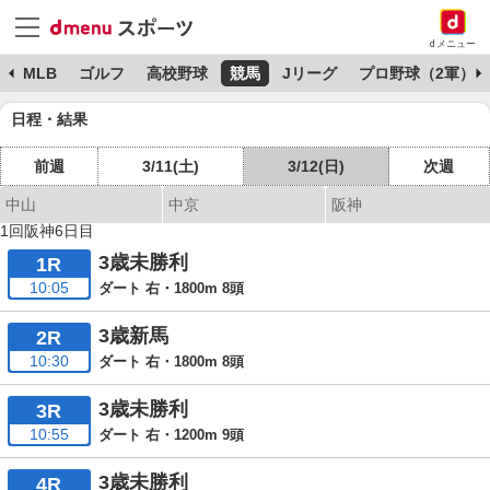
dメニュー
球
MLB
ゴルフ
高校野球
競馬
Jリーグ
プロ野球（2軍）
日程・結果
前週
3/11(土)
3/12(日)
次週
中山
中京
阪神
1回阪神6日目
3歳未勝利
1R
10:05
ダート 右・1800m 8頭
3歳新馬
2R
10:30
ダート 右・1800m 8頭
3歳未勝利
3R
10:55
ダート 右・1200m 9頭
3歳未勝利
4R