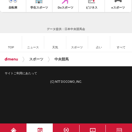
自転車
学生スポーツ
Doスポーツ
ビジネス
eスポーツ
データ提供：日本中央競馬会
TOP
ニュース
天気
スポーツ
占い
すべて
スポーツ
中央競馬
サイトご利用にあたって
(C) NTT DOCOMO, INC.