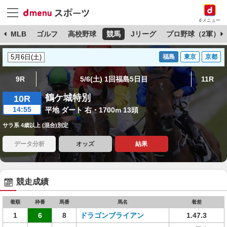
dメニュー
球
MLB
ゴルフ
高校野球
競馬
Jリーグ
プロ野球（2軍）
福島
東京
京都
9R
5/6(土) 1回福島5日目
11R
鶴ケ城特別
10R
14:55
平地 ダート 右・1700m 13頭
サラ系 4歳以上 (混合)別定
データ分析
オッズ
結果
競走成績
着順
枠番
馬番
馬名
着差
1
6
8
ドラゴンブライアン
1.47.3