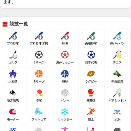
ます。
競技一覧
プロ野球
プロ野球(2軍)
MLB
高校野球
侍ジャパン
ゴルフ
Jリーグ
海外サッカー
日本代表
テニス
大相撲
Bリーグ
NBA
ラグビー
中央競馬
地方競馬
卓球
バレー
格闘技
バドミントン
モーター
フィギュア
ウィンター
陸上
水泳