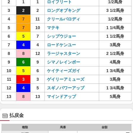
2
1
1
ロイフリート
1/2馬身
3
2
2
ロングオブキング
3 1/2馬身
4
7
11
クリールパロディ
1/2馬身
5
7
10
マテキ
1 1/4馬身
6
5
7
シップウジョー
1 1/2馬身
7
4
4
ロードケンユー
3馬身
8
8
12
ラージャスターン
2 1/2馬身
9
6
9
シマノレインボー
4馬身
10
5
6
ケイティーズガイ
1 3/4馬身
11
3
3
ゲイリーアミューズ
3馬身
12
4
5
スギノパワーアップ
1 3/4馬身
13
8
13
マインドアップ
5馬身
払戻金
種類
馬番
金額