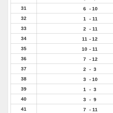
31
6
-
10
32
1
-
11
33
2
-
11
34
11
-
12
35
10
-
11
36
7
-
12
37
2
-
3
38
3
-
10
39
1
-
3
40
3
-
9
41
7
-
11