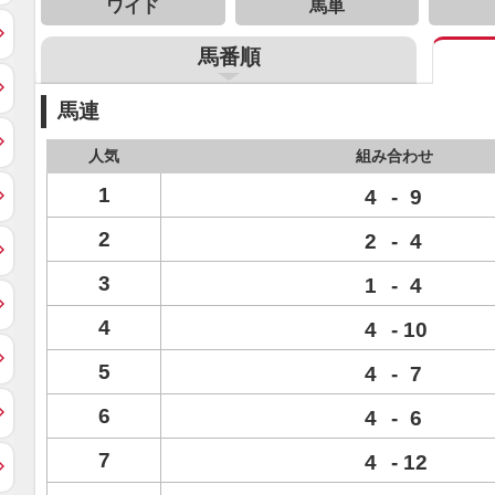
ワイド
馬単
馬番順
馬連
人気
組み合わせ
1
4
-
9
2
2
-
4
3
1
-
4
4
4
-
10
5
4
-
7
6
4
-
6
7
4
-
12