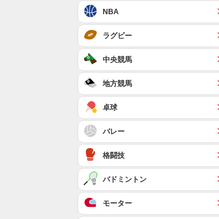
NBA
ラグビー
中央競馬
地方競馬
卓球
バレー
格闘技
バドミントン
モーター