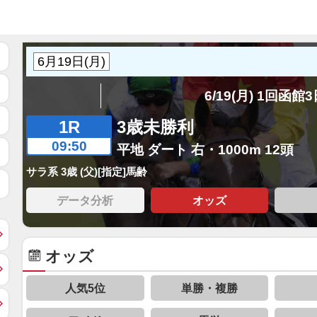
6/19(月) 1回函館
1R
3歳未勝利
09:50
平地 ダート 右・1000m 12頭
サラ系 3歳 (父)[指定]馬齢
データ分析
オッズ
オッズ
人気5位
単勝・複勝