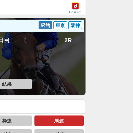
dメニュー
函館
東京
阪神
3日目
2R
結果
枠連
馬連