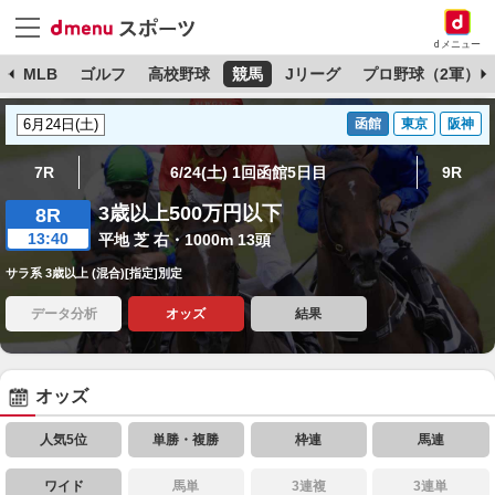
dメニュー
球
MLB
ゴルフ
高校野球
競馬
Jリーグ
プロ野球（2軍）
函館
東京
阪神
7R
6/24(土) 1回函館5日目
9R
3歳以上500万円以下
8R
13:40
平地 芝 右・1000m 13頭
サラ系 3歳以上 (混合)[指定]別定
データ分析
オッズ
結果
オッズ
人気5位
単勝・複勝
枠連
馬連
ワイド
馬単
3連複
3連単