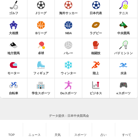
ゴルフ
Jリーグ
海外サッカー
日本代表
テニス
大相撲
Bリーグ
NBA
ラグビー
中央競馬
地方競馬
卓球
バレー
格闘技
バドミントン
モーター
フィギュア
ウィンター
陸上
水泳
自転車
学生スポーツ
Doスポーツ
ビジネス
eスポーツ
データ提供：日本中央競馬会
TOP
ニュース
天気
スポーツ
占い
すべて