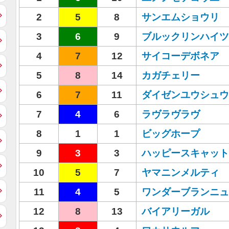
2
5
8
サンエムショウリ
3
6
9
ブルックリンハイツ
4
7
12
サイコーデボネア
5
8
14
カガチェリー
6
7
11
ダイゼンユウシュウ
7
4
6
ラヴラヴラヴ
8
1
1
ビッグホープ
9
3
3
ハッピースキャット
10
5
7
ヤマニンメルティ
11
4
5
ワンダーブランニュ
12
8
13
バイアリーガル