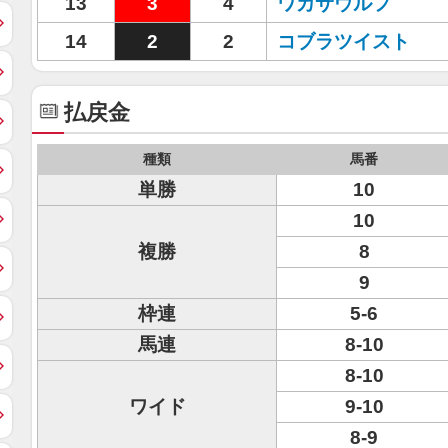
13
3
4
ワカサウルフ
14
2
2
コブラツイスト
払戻金
種類
馬番
単勝
10
10
複勝
8
9
枠連
5-6
馬連
8-10
8-10
ワイド
9-10
8-9