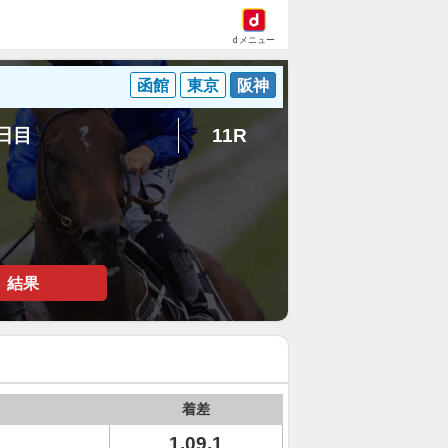
dメニュー
函館
東京
阪神
3日目
11R
結果
着差
1.09.1