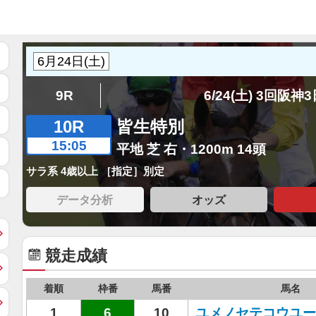
9R
6/24(土) 3回阪神
10R
皆生特別
15:05
平地 芝 右・1200m 14頭
サラ系 4歳以上 ［指定］別定
データ分析
オッズ
競走成績
着順
枠番
馬番
馬名
1
6
10
ユメノセテコウユー