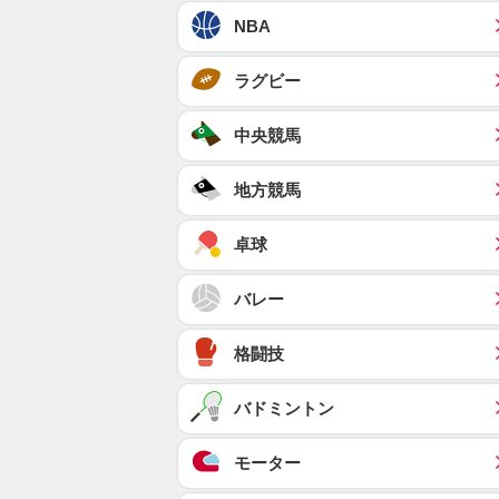
NBA
ラグビー
中央競馬
地方競馬
卓球
バレー
格闘技
バドミントン
モーター