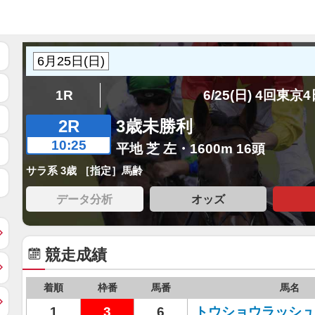
1R
6/25(日) 4回東京
2R
3歳未勝利
10:25
平地 芝 左・1600m 16頭
サラ系 3歳 ［指定］馬齢
データ分析
オッズ
競走成績
着順
枠番
馬番
馬名
1
3
6
トウショウラッシュ