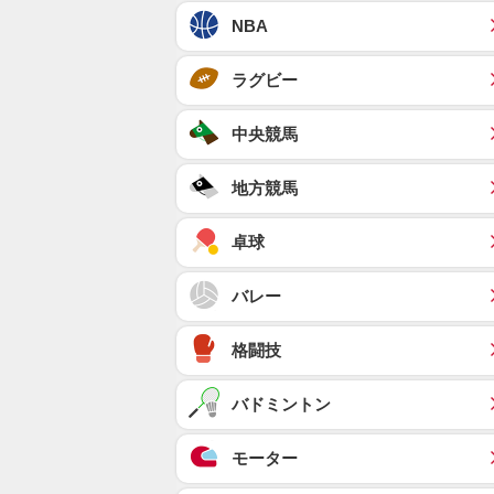
NBA
ラグビー
中央競馬
地方競馬
卓球
バレー
格闘技
バドミントン
モーター