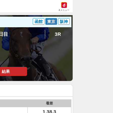
dメニュー
函館
東京
阪神
4日目
3R
結果
着差
1.38.3