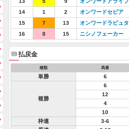
13
5
9
オンワードアライブ
14
1
2
オンワードセピア
15
7
13
オンワードラピュタ
16
8
15
ニシノフェーカー
払戻金
種類
馬番
単勝
6
6
12
複勝
4
10
枠連
3-6