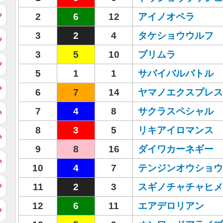
2
6
12
アイノオペラ
3
2
4
タケショウウルフ
3
5
10
プリムラ
5
1
1
サバイバルバトル
6
7
14
ヤマノエクスプレス
7
4
8
サクラスペシャル
8
3
5
リキアイロマンス
9
8
16
ダイワカーネギー
10
4
7
テンジンオウショウ
11
2
3
スギノチャチャヒメ
12
6
11
エアデロリアン