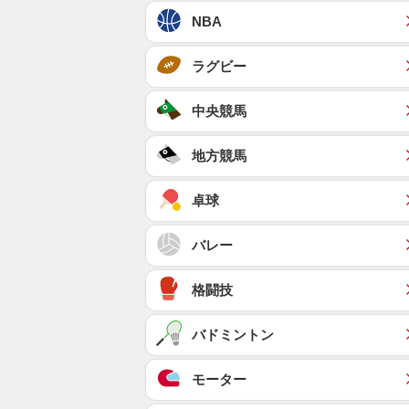
NBA
ラグビー
中央競馬
地方競馬
卓球
バレー
格闘技
バドミントン
モーター