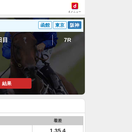
dメニュー
函館
東京
阪神
7日目
7R
結果
着差
1.35.4