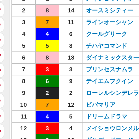
2
8
14
オースミシティー
3
7
11
ラインオーシャン
4
4
6
クールグリーク
5
5
8
チハヤコマンド
6
8
13
ダイナミックスター
7
3
3
プリンセスナムラ
8
6
9
テイエムフクイン
9
2
2
ローレルシンデレラ
10
7
12
ビバマリア
11
4
5
ドリームドラマ
12
3
4
メイショウロンメル