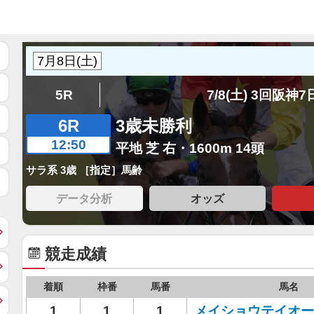
5R
7/8(土) 3回阪神
6R
3歳未勝利
12:50
平地 芝 右・1600m 14頭
サラ系 3歳 ［指定］馬齢
データ分析
オッズ
競走成績
着順
枠番
馬番
馬名
1
1
1
メイショウテイオー