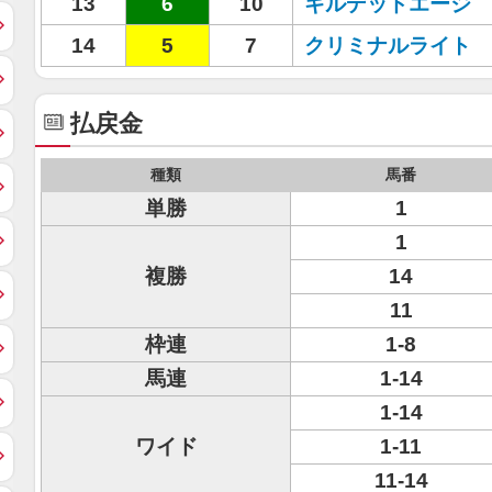
13
6
10
ギルデッドエージ
14
5
7
クリミナルライト
払戻金
種類
馬番
単勝
1
1
複勝
14
11
枠連
1-8
馬連
1-14
1-14
ワイド
1-11
11-14