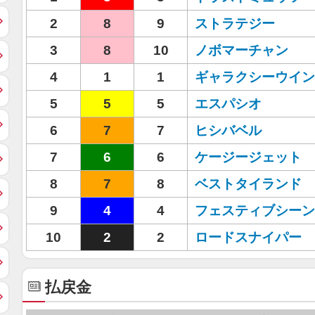
2
8
9
ストラテジー
3
8
10
ノボマーチャン
4
1
1
ギャラクシーウイン
5
5
5
エスパシオ
6
7
7
ヒシバベル
7
6
6
ケージージェット
8
7
8
ベストタイランド
9
4
4
フェスティブシーン
10
2
2
ロードスナイパー
払戻金