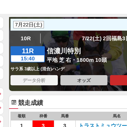
10R
7/22(土) 2回福島
11R
信濃川特別
15:40
平地 芝 右・1800m 10頭
サラ系 3歳以上 (混合)ハンデ
データ分析
オッズ
競走成績
着順
枠番
馬番
馬名
1
3
3
トラストミュウツー