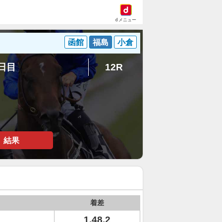
dメニュー
函館
福島
小倉
3日目
12R
結果
着差
1.48.2