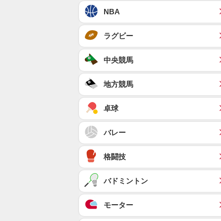
NBA
ラグビー
中央競馬
地方競馬
卓球
バレー
格闘技
バドミントン
モーター