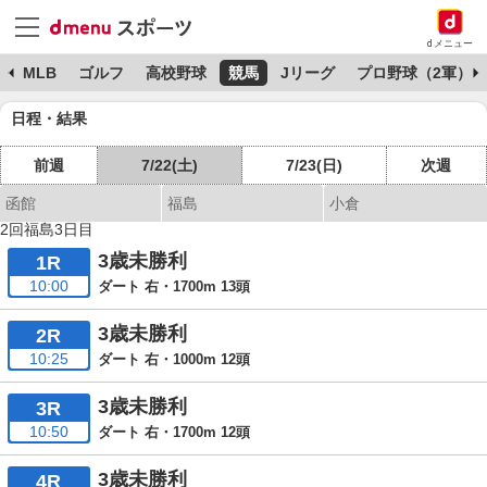
dメニュー
球
MLB
ゴルフ
高校野球
競馬
Jリーグ
プロ野球（2軍）
日程・結果
前週
7/22(土)
7/23(日)
次週
函館
福島
小倉
2回福島3日目
3歳未勝利
1R
10:00
ダート 右・1700m 13頭
3歳未勝利
2R
10:25
ダート 右・1000m 12頭
3歳未勝利
3R
10:50
ダート 右・1700m 12頭
3歳未勝利
4R