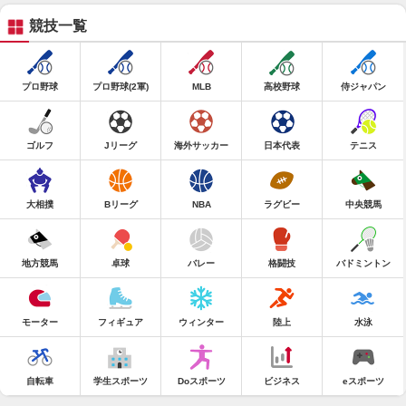
競技一覧
プロ野球
プロ野球(2軍)
MLB
高校野球
侍ジャパン
ゴルフ
Jリーグ
海外サッカー
日本代表
テニス
大相撲
Bリーグ
NBA
ラグビー
中央競馬
地方競馬
卓球
バレー
格闘技
バドミントン
モーター
フィギュア
ウィンター
陸上
水泳
自転車
学生スポーツ
Doスポーツ
ビジネス
eスポーツ