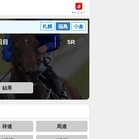
dメニュー
札幌
福島
小倉
8日目
5R
結果
枠連
馬連