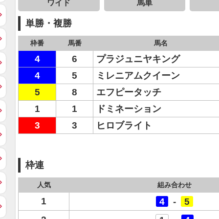
ワイド
馬単
単勝・複勝
枠番
馬番
馬名
4
6
プラジュニヤキング
4
5
ミレニアムクイーン
5
8
エフピータッチ
1
1
ドミネーション
3
3
ヒロブライト
枠連
人気
組み合わせ
1
4
-
5