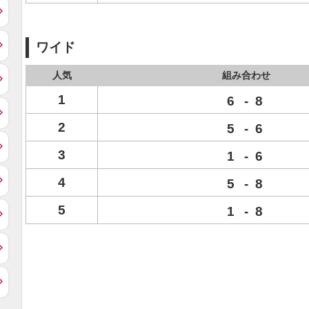
ワイド
人気
組み合わせ
1
6
-
8
2
5
-
6
3
1
-
6
4
5
-
8
5
1
-
8