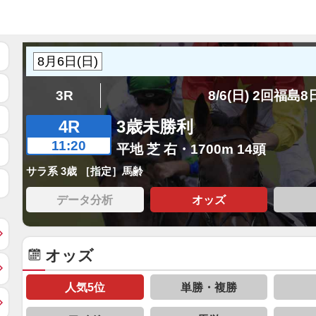
3R
8/6(日) 2回福島
4R
3歳未勝利
11:20
平地 芝 右・1700m 14頭
サラ系 3歳 ［指定］馬齢
データ分析
オッズ
オッズ
人気5位
単勝・複勝