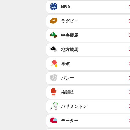
NBA
ラグビー
中央競馬
地方競馬
卓球
バレー
格闘技
バドミントン
モーター