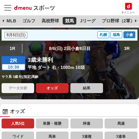
dメニュー
球
MLB
ゴルフ
高校野球
競馬
Jリーグ
プロ野球（2軍）
札幌
福島
小倉
1R
8/6(日) 2回小倉8日目
3R
3歳未勝利
2R
10:30
平地 ダート 右・1000m 10頭
サラ系 3歳 牝[指定]馬齢
データ分析
オッズ
結果
オッズ
人気5位
単勝・複勝
枠連
馬連
ワイド
馬単
3連複
3連単