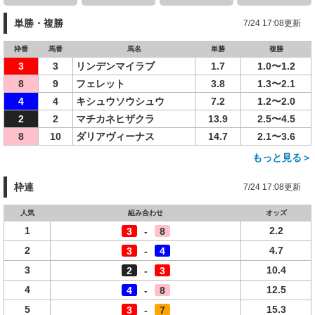
単勝・複勝
7/24 17:08更新
枠番
馬番
馬名
単勝
複勝
3
3
リンデンマイラブ
1.7
1.0〜1.2
8
9
フェレット
3.8
1.3〜2.1
4
4
キシュウソウシュウ
7.2
1.2〜2.0
2
2
マチカネヒザクラ
13.9
2.5〜4.5
8
10
ダリアヴィーナス
14.7
2.1〜3.6
もっと見る＞
枠連
7/24 17:08更新
人気
組み合わせ
オッズ
1
2.2
3
-
8
2
4.7
3
-
4
3
10.4
2
-
3
4
12.5
4
-
8
5
15.3
3
-
7