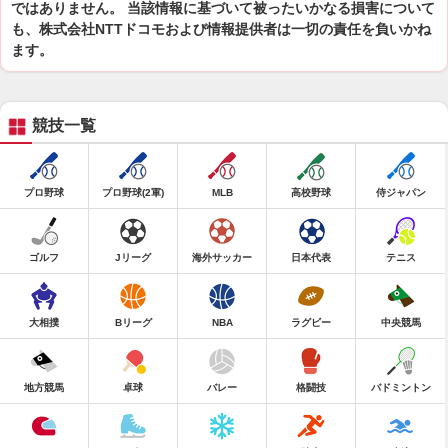
ではありません。 当該情報に基づいて被ったいかなる損害について
も、株式会社NTTドコモおよび情報提供者は一切の責任を負いかね
ます。
競技一覧
プロ野球
プロ野球(2軍)
MLB
高校野球
侍ジャパン
ゴルフ
Jリーグ
海外サッカー
日本代表
テニス
大相撲
Bリーグ
NBA
ラグビー
中央競馬
地方競馬
卓球
バレー
格闘技
バドミントン