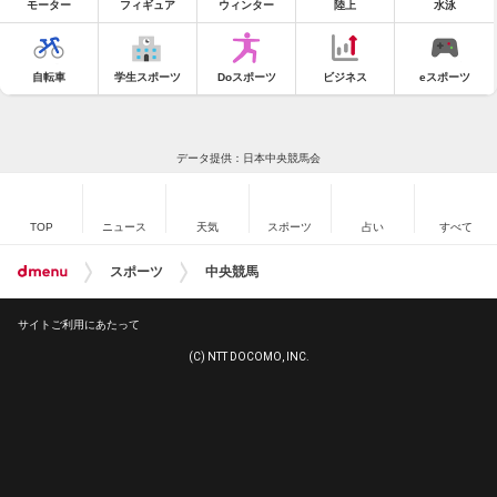
モーター
フィギュア
ウィンター
陸上
水泳
自転車
学生スポーツ
Doスポーツ
ビジネス
eスポーツ
データ提供：日本中央競馬会
TOP
ニュース
天気
スポーツ
占い
すべて
スポーツ
中央競馬
サイトご利用にあたって
(C) NTT DOCOMO, INC.