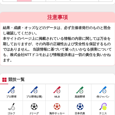
注意事項
結果・成績・オッズなどのデータは、必ず主催者発行のものと照合
し確認してください。
本サイトのページ上に掲載されている情報の内容に関しては万全を
期しておりますが、その内容の正確性および安全性を保証するもの
ではありません。 当該情報に基づいて被ったいかなる損害について
も、株式会社NTTドコモおよび情報提供者は一切の責任を負いかね
ます。
競技一覧
プロ野球
プロ野球(2軍)
MLB
高校野球
侍ジャパン
ゴルフ
Jリーグ
海外サッカー
日本代表
テニス