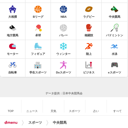
大相撲
Bリーグ
NBA
ラグビー
中央競馬
地方競馬
卓球
バレー
格闘技
バドミントン
モーター
フィギュア
ウィンター
陸上
水泳
自転車
学生スポーツ
Doスポーツ
ビジネス
eスポーツ
データ提供：日本中央競馬会
TOP
ニュース
天気
スポーツ
占い
すべて
スポーツ
中央競馬