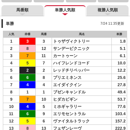
馬番順
単勝人気順
複勝人気順
単勝
7/24 11:35更新
人気
枠番
馬番
馬名
単勝
1
3
3
トゥザヴィクトリー
1.8
2
8
12
サンデーピクニック
5.1
3
7
11
カートゥーン
6.1
4
5
7
ハイフレンドコード
10.0
5
2
2
レッドチリペッパー
12.2
6
6
8
プリエミネンス
25.6
7
4
4
エイダイクイン
27.8
8
1
1
ブゼンキャンドル
49.4
9
7
10
ヒダカビギン
53.7
10
4
5
ミホギャラリー
77.6
11
6
9
エリモセントラル
103.4
12
5
6
ヴァイタルトラック
157.2
13
8
13
フェザンレーヴ
222.9