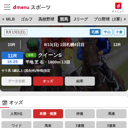
dメニュー
球
MLB
ゴルフ
高校野球
競馬
Jリーグ
プロ野球（2軍）
札幌
中山
小倉
10R
8/13(日) 1回札幌4日目
12R
クイーンS
11R
15:25
平地 芝 右・1800m 13頭
サラ系 3歳以上 (混合)牝(特指)別定
データ分析
オッズ
結果
オッズ
人気5位
単勝・複勝
枠連
馬連
ワイド
馬単
3連複
3連単