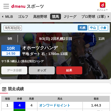
dメニュー
球
MLB
ゴルフ
高校野球
競馬
Jリーグ
プロ野球（2軍）
札幌
中山
小倉
9R
9/3(日) 2回札幌2日目
11R
オホーツクハンデ
10R
14:50
平地 ダート 右・1700m 13頭
サラ系 3歳以上 (混合)[指定]ハンデ
データ分析
オッズ
結果
競走成績
着順
枠番
馬番
馬名
着差
1
4
4
オンワードセイント
1.44.3