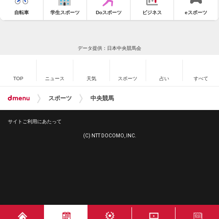
自転車
学生スポーツ
Doスポーツ
ビジネス
eスポーツ
データ提供：日本中央競馬会
TOP
ニュース
天気
スポーツ
占い
すべて
スポーツ
中央競馬
サイトご利用にあたって
(C) NTT DOCOMO, INC.