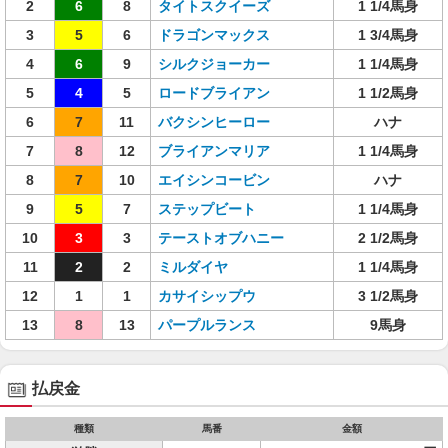
2
6
8
タイトスクイーズ
1 1/4馬身
3
5
6
ドラゴンマックス
1 3/4馬身
4
6
9
シルクジョーカー
1 1/4馬身
5
4
5
ロードブライアン
1 1/2馬身
6
7
11
バクシンヒーロー
ハナ
7
8
12
ブライアンマリア
1 1/4馬身
8
7
10
エイシンコービン
ハナ
9
5
7
ステップビート
1 1/4馬身
10
3
3
テーストオブハニー
2 1/2馬身
11
2
2
ミルダイヤ
1 1/4馬身
12
1
1
カサイシップウ
3 1/2馬身
13
8
13
パープルランス
9馬身
払戻金
種類
馬番
金額