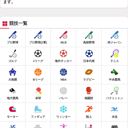
ます。
競技一覧
プロ野球
プロ野球(2軍)
MLB
高校野球
侍ジャパン
ゴルフ
Jリーグ
海外サッカー
日本代表
テニス
大相撲
Bリーグ
NBA
ラグビー
中央競馬
地方競馬
卓球
バレー
格闘技
バドミントン
モーター
フィギュア
ウィンター
陸上
水泳