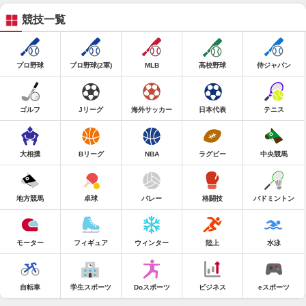
競技一覧
プロ野球
プロ野球(2軍)
MLB
高校野球
侍ジャパン
ゴルフ
Jリーグ
海外サッカー
日本代表
テニス
大相撲
Bリーグ
NBA
ラグビー
中央競馬
地方競馬
卓球
バレー
格闘技
バドミントン
モーター
フィギュア
ウィンター
陸上
水泳
自転車
学生スポーツ
Doスポーツ
ビジネス
eスポーツ