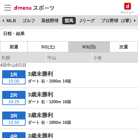
dメニュー
球
MLB
ゴルフ
高校野球
競馬
Jリーグ
プロ野球（2軍）
日程・結果
前週
9/2(土)
9/3(日)
次週
札幌
中山
小倉
4回中山8日目
3歳未勝利
1R
10:00
ダート 右・1000m 14頭
3歳未勝利
2R
10:25
ダート 右・1200m 16頭
3歳未勝利
3R
10:50
ダート 右・1800m 16頭
3歳未勝利
4R